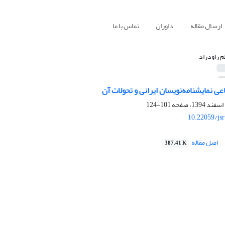
ارسال مقاله
داوران
تماس با ما
م راودراد
عی نمایشنامه‌نویسان ایرانی و تحولات آن
101-124
10.22059/js
اصل مقاله
387.41 K