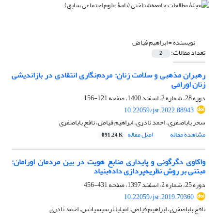
نویسنده =
ابراهیم فیاض
تعداد مقالات:
2
رهبران مذهبی و سلامت زنان: مردم‌نگاری انتقادی در بازاندیشی
زنان اورامی
دوره 28، شماره 2، اسفند 1400، صفحه
121-156
10.22059/jsr.2022.88943
سحر باباصفری، احمد نادری، ابراهیم فیاض، نافع باباصفری
مشاهده مقاله
اصل مقاله
891.24 K
واکاوی دگرگونی و پایداری منابع هویت در بین مردمان اورامان:
مبتنی بر روش نظریه‌پردازی داده‌بنیاد
دوره 25، شماره 2، اسفند 1397، صفحه
431-456
10.22059/jsr.2019.70360
نافع باباصفری، ابراهیم فیاض، امیلیا نرسیسیانس، احمد نادری