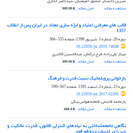
شیرین دانشگر، منصور حقیقتیان، سیدناصر حجازی
مشاهده مقاله
اصل مقاله
909.98 K
قالب های معرفتی اعتیاد و ابژه سازی معتاد در ایران پس از انقلاب
1357
دوره 26، شماره 1، شهریور 1398، صفحه
335-366
10.22059/jsr.2019.74048
مهناز علی زاده، فرح ترکمان، عبدالحسین کلانتری
مشاهده مقاله
اصل مقاله
499.96 K
بازخوانی پروبلماتیک نسبت قدرت و فرهنگ
دوره 23، شماره 2، اسفند 1395، صفحه
567-599
10.22059/jsr.2017.62205
یارمحمد قاسمی، فاطمه هواس بیگی
مشاهده مقاله
اصل مقاله
660.4 K
نگاهی جامعه‌شناختی به نهادهای کنترلی (قانون، قدرت، مالکیت و
دین) در ادبیات دده قورقود