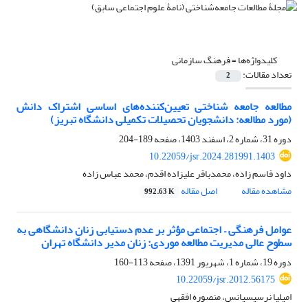
کلیدواژه‌ها =
فرهنگ سازمانی
تعداد مقالات:
2
مطالعه جامعه شناختی تعیین‌کننده‌های اساسی اشتراک دانش
(مورد مطالعه: دانشجویان تحصیلات تکمیلی دانشگاه تبریز)
دوره 31، شماره 2، اسفند 1403، صفحه
189-204
10.22059/jsr.2024.281991.1403
داود قاسم زاده، محمدباقر علیزاده اقدم، محمد عباس زاده
مشاهده مقاله
اصل مقاله
992.63 K
عوامل فرهنگی – اجتماعی مؤثر بر عدم دست‏یابی زنان دانشگاهی به
سطوح عالی مدیریت مطالعه موردی: زنان مدیر دانشگاه تهران
دوره 19، شماره 1، شهریور 1391، صفحه
113-160
10.22059/jsr.2012.56175
امیلیا نرسیسیانس، منصوره افقهی