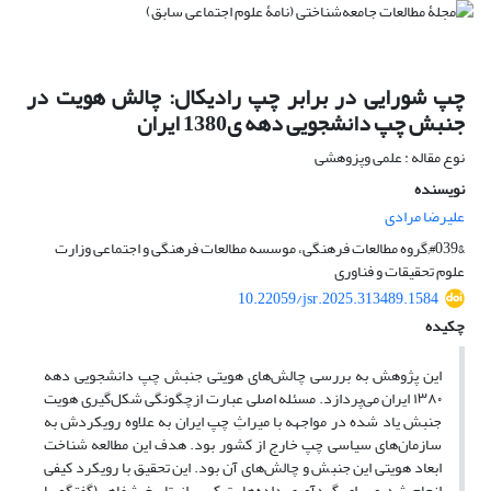
چپ شورایی در برابر چپ رادیکال: چالش هویت در
جنبش چپ دانشجویی دهه ی1380 ایران
نوع مقاله : علمی وپزوهشی
نویسنده
علیرضا مرادی
&#039;گروه مطالعات فرهنگی، موسسه مطالعات فرهنگی و اجتماعی وزارت
علوم تحقیقات و فناوری
10.22059/jsr.2025.313489.1584
چکیده
این پژوهش به بررسی چالش‌های هویتی جنبش چپ دانشجویی دهه
۱۳۸۰ ایران می‌پردازد. مسئله اصلی عبارت ازچگونگی شکل‌گیری هویت
جنبش یاد شده در مواجهه با میراثِ چپ ایران به علاوه رویکردش به
سازمان‌های سیاسی چپ خارج از کشور بود. هدف این مطالعه شناخت
ابعاد هویتی این جنبش و چالش‌های آن بود. این تحقیق با رویکرد کیفی
انجام شد و برای گردآوری داده‌ها، ترکیبی از تاریخ شفاهی(گفتگو با