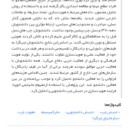
افراد مطلع مهم) و مطالعه اسنادی بکار گرفته شد و با استفاده از روش
تحلیل مضمون، داده‌های مرتبط با هویت‌سازی، تضاد نسل‌ها، و تعاملات
خارجی تحلیل شدند. یافته‌ها نشان داد که به دلایلی همچون گذار
نسلی، مهاجرت و محدودیت‌های سیاسی، ارتباط مؤثری بین دانشجویان
دهه ۱۳۸۰ و نسل چپ پیشین وجود نداشت. دانشجویان، چپ های نسل
قبل را به محافظه‌کاری و ناکارآمدی متهم کرده و تلاش کردند هویتی
مستقل و نوین بازنمایی کنند. بر اساس این نتایج دانشجویان چپ‌گرا به
طیف‌های‌ «شورایی» و »رادیکال» تقسیم می شدند و هر طیف در برداشت
خود از فعالیت علنی و هویت‌سازی تفاوت داشتند، یکی از تولید هویت
فرهنگی و دیگری از فعالیت حزبی دفاع می‌کرد. همه دانشجوبان با
فعالیت حزبی موافق نبودند هرچند برخی از آنها در طیفِ رادیکال با
سازمان‌های چپ خارج از کشور مرتبط شدند. چنین اقدامی هزینه‌های
فراوانی را به فعالینِ دانشجو تحمیل کرد و موجبِ بی‌اعتمادی در بین
فعالینِ دانشجو شد. این پژوهش با استفاده ازمفهومِ مانهایمی اتوپیا،
فرایند هویت‌سازی در جنبش چپ دانشجویی را تحلیل کرد.
کلیدواژه‌ها
«'جنبش چپ»
«جنبش دانشجویی»
«مارکسیسم»
«هویت چپ»
«سازمانهای چپگرا»