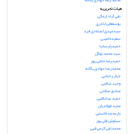
هیات تحریریه
تقی آزاد ارمکی
یوسفعلی اباذری
سیدمهدی اعتمادی فرد
سعیده امینی
حمیدپارسانیا
سید محمد توکل
حمیدرضا جلایی پور
محمدرضا جوادی یگانه
جبار رحمانی
وحید شالچی
صادق صالحی
حمید عباداللهی
مجید فولادیان
یارمحمد قاسمی
سیاوش قلی پور
محمدتقی کرمی قهی