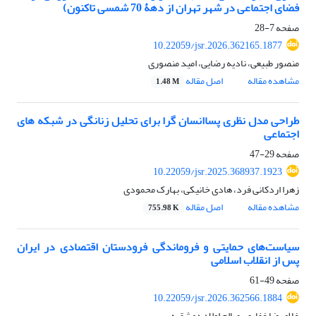
فضای اجتماعی در شهر تهران از دهۀ 70 شمسی تاکنون)
صفحه
7-28
10.22059/jsr.2026.362165.1877
منصور طبیعی، نادیه رضایی، امید منصوری
مشاهده مقاله
اصل مقاله
1.48 M
طراحی مدل نظری پساانسان گرا برای تحلیل زنانگی در شبکه های
اجتماعی
صفحه
29-47
10.22059/jsr.2025.368937.1923
زهرا اردکانی فرد، هادی خانیکی، بهارک محمودی
مشاهده مقاله
اصل مقاله
755.98 K
سیاست‌های حمایتی و فروماندگی فرودستان اقتصادی در ایران
پس از انقلاب اسلامی
صفحه
49-61
10.22059/jsr.2026.362566.1884
غلامرضا غفاری، صالح اولاد دمشقیه