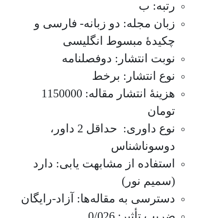
رتبه: ب
زبان مجله: دو زبانه- فارسی و
چکیدۀ مبسوط انگلیسی
نوبت انتشار: دوفصلنامه
نوع انتشار: برخط
هزینۀ انتشار مقاله: 1150000
تومان
نوع داوری: حداقل 2 داور،
دوسوناشناس
استفاده از مشابهت یابی: دارد
(سمیم نور)
دسترسی به مقاله‌ها: آزاد-رایگان
ضریب تأثیر: 0/026