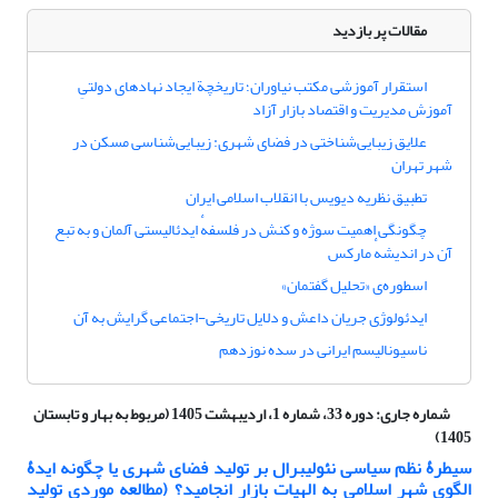
مقالات پر بازدید
استقرار آموزشی مکتب نیاوران؛ تاریخچة ایجاد نهادهای دولتیِ
آموزش مدیریت و اقتصاد بازار آزاد
علایق زیبایی‌شناختی در فضای شهری: زیبایی‌شناسی مسکن در
شهر تهران
تطبیق نظریه دیویس با انقلاب اسلامی ایران
چگونگی اهمیت سوژه و کنش در فلسفهٔ ایدئالیستی آلمان و به تبع
آن در اندیشهٔ مارکس
اسطوره‌ی «تحلیل گفتمان»
ایدئولوژی جریان داعش و دلایل تاریخی-اجتماعی گرایش به آن
ناسیونالیسم ایرانی در سده نوزدهم
شماره جاری:
دوره 33، شماره 1، اردیبهشت 1405 (مربوط به بهار و تابستان
1405)
سیطرۀ نظم سیاسی نئولیبرال بر تولید فضای شهری یا چگونه ایدۀ
الگوی شهر اسلامی به الهیات بازار انجامید؟ (مطالعه موردی تولید