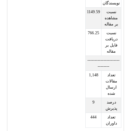
نویسندگان
نسبت
1149.59
مشاهده
بر مقاله
نسبت
766.25
دریافت
فایل بر
مقاله
----------------------
--------
تعداد
1,148
مقالات
ارسال
شده
درصد
9
پذیرش
تعداد
444
داوران