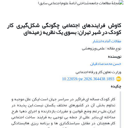
کاوش فرایندهای اجتماعی چگونگی شکل‌گیری کار
کودک در شهر تهران: بسوی یک نظریه زمینه‌ای
مقالات آماده انتشار
نوع مقاله : علمی وپزوهشی
نویسنده
حسن محمدصادقیان
وزارت تعاون کار و رفاه اجتماعی
10.22059/jsr.2026.364438.1893
چکیده
کار کودک مساله ای فراگیر در سراسر جهان است لیکن علل موجبه و
تداوم بخش آن در کشورهای مختلف یکسان نیست.این پدیده در
ایران،علی-رغم وضع قوانین و مقررات بازدارنده و اجرای دهها طرح
مداخله ای،بنابر عللی از جمله بی توجهی به فرایند ساخت اجتماعی
کار،هم‌چنان در مقابل سیاستگذاری ها و برنامه ریزی هاایستادگی