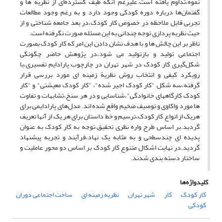
نموه،تداوم یافته است.علیرغم آنکه طیف گسترده‌ای از نظریه ‌ها و
گفتمان‌ها درباره دوره کودکی وجود دارد و به رغم وجود مطالعات
تجربی قابل ملاحظه در خصوص کار کودک،در بعد جامعه شناختی و از
حیث نظریه پردازی توجه چندانی به این مسئله صورت نگرفته است.
ناظر بر این چالش ها و با هدف نشان دادن این امر که کار کودک بصورت
اجتماعی تولید و بازتولید می شود،در پژوهش حاضر چگونگی
شکل‌گیری کار کودک در شهر تهران در چارچوب پارادایم تفسیری،با
رویکرد کیفی و انتخاب روش نظریة زمینه ای مورد بررسی قرار
گرفته،سه شکل "کار کودک اجیر شده"، "کار کودک معیشتی" و "کار
کودک کارگاههای خانوادگی"،شناسایی و در هر سنخ،تشابهات و تفاوت
ها مورد واکاوی و توصیف ضخیم واقع شده اند. مدل‌های پارادایمی برای
هریک از انواع کار کودک،ترسیم و خط داستان برای هر یک از آنها تعریف
گردید.بر اساس طرح واره نظری تحقیق،توجه به کار کودک به عنوان
پدیده ای چندسطحی و به مثابه یک نهاد،فرآیند و تجربه پیشنهاد
گردید.در نهایت اشکال متنوع کار کودک بر اساس دو محور عاملیت و
ساختار دسته بندی شدند.
کلیدواژه‌ها
کار کودک
کار
شهر تهران
نظریه زمینه ای
ساخت اجتماعی دوران
کودکی