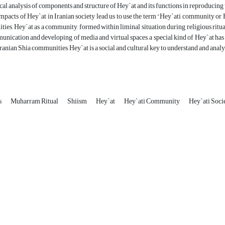
al analysis of components and structure of Hey`at and its functions in reproducing
pacts of Hey`at in Iranian society lead us to use the term “Hey`ati community or H
es, Hey`at as a community, formed within liminal situation during religious ritual
nication and developing of media and virtual spaces, a special kind of Hey`at has 
Iranian Shia communities, Hey`at is a social and cultural key to understand and analy
s
Muharram Ritual
Shiism
Hey`at
Hey`ati Community
Hey`ati Soci