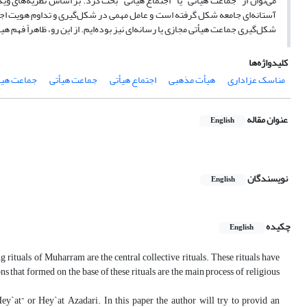
می‌توان از "جماعت هیأتی" یا "اجتماع هیأتی" بحث کرد. بر اساس نظریه‌های ویک
آستانه‌ای جامعه شکل گرفته‌ است و عامل مهمی در شکل‌گیری و تداوم هویت اج
شکل‌گیری جماعت هیأتی مجازی یا رسانه‌ای نیز بوده‌ایم. از این رو، ظاهراً فهم
کلیدواژه‌ها
مناسک عزاداری
هیأت مذهبی
اجتماع هیأتی
جماعت هیأتی
جماعت هیأ
عنوان مقاله
English
نویسندگان
English
چکیده
English
g rituals of Muharram are the central collective rituals. These rituals have
s that formed on the base of these rituals are the main process of religious
Hey`at” or Hey`at Azadari. In this paper the author will try to provid an