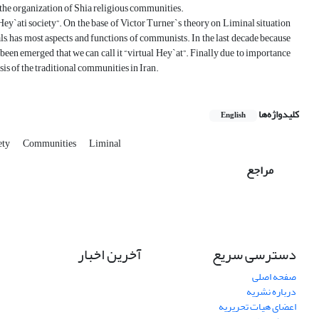
 the organization of Shia religious communities.
ey`ati society”. On the base of Victor Turner`s theory on Liminal situation
s, has most aspects and functions of communists. In the last decade because
been emerged that we can call it “virtual Hey`at”. Finally due to importance
sis of the traditional communities in Iran.
کلیدواژه‌ها
English
ety
Communities
Liminal
مراجع
دسترسی سریع
آخرین اخبار
صفحه اصلی
درباره نشریه
اعضای هیات تحریریه