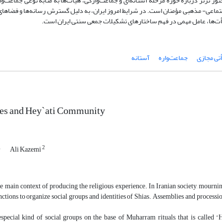
تور ترنر درباره حوزه مرحله آستانه‌ای و جماعت‌وارگی، هیأت‌ها به مثابه نوعی جماعت‌و
تماعی- مذهبی مؤمنان است. در شرایط امروز ایران، به دلیل گسترش رسانه‌ها و فضاها
 هیأت‌ها، عامل مهمی در فهم ساختارهای تشکیلات جمعی سنتی ایران است.
تی مجازی
جماعت‌واره
آستانه
s and Hey`ati Community
1
2
Ali Kazemi
he main context of producing the religious experience. In Iranian society, mournin
ctions to organize social groups and identities of Shias. Assemblies and procession
.
especial kind of social groups on the base of Muharram rituals, that is called “