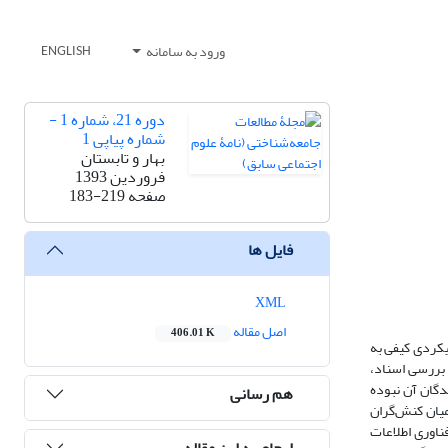
ورود به سامانه
ENGLISH
دوره 21، شماره 1 -
شماره پیاپی 1
بهار و تابستان
فروردین 1393
صفحه
183-219
فایل ها
XML
اصل مقاله
406.01 K
یکردی کیفی به
 بررسی اسناد،
دگان آن نبوده
هم رسانی
میان کنش‌گران
فناوری اطلاعات
ارجاع به این مقاله