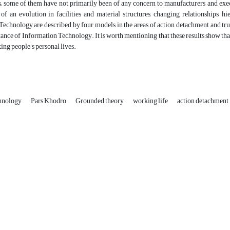
; some of them have not primarily been of any concern to manufacturers and execu
of an evolution in facilities and material structures, changing relationships, h
echnology are described by four models in the areas of action detachment and trus
tance of Information Technology. It is worth mentioning that these results show t
ng people’s personal lives.
chnology
Pars Khodro
Grounded theory
working life
action detachment