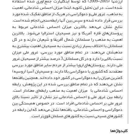
ارزشها (2005-2009) که توسط اینگلهارت جمع‌آوری شده استفاده
شده است. در این تحلیل ثانویه، ابتدا میزان احساس شادمانی، اهمیت
به مذهب، غرور ملی و دموکراسی در هریک از مناطق تفکیک شده مورد
بررسی قرار داده شده و سپس بین آنها رابطه‌سنجی انجام شده است.
نتایج نشان می‌دهد بالاترین میزان احساس شادمانی مربوط به
پروستان‌های قاره آمریکا و نیز مسیحیان استرالیا می‌شود. بالاترین
اهمیت به مذهب را مسلمانان شمال آفریقا و شیعیان دارند و در کل
مسلمانان با اختلاف بسیار زیادی نسبت به مسیحیان اهمیت بیشتری به
مذهبشان می‌دهند. در تمام مناطق مورد بررسی، غرور ملی میزان
نسبت بالایی را دارد و در کل مسلمانان 3 درصد بیشتر از مسیحیان غرور
ملی دارند. پروستان‌های اروپا بیشتر از مردم سایر مناطق مورد بررسی
معتقدند که کشوری با دموکراسی بالا دارند. و مسیحیان آسیا (روسیه)
کمترین میزان را به دموکراسی در کشور خود داده اند. همچنین یافته‌ها
نشان می‌دهند که در تمام مناطق بررسی شده در این پژوهش، رابطه
احساس شادمانی با میزان اهمیت به مذهب رابطه‌ای معنادار است.
رابطه بین غرور ملی و احساس شادمانی نیز نشان از تاثیر نسبتا بالای
غرور ملی بر احساس شادمانی افراد است. در خصوص همبستگی بین
دموکراسی و احساس شادمانی، یافته‌ها نشان می‌دهد که این رابطه در
کشورهای مسیحی نسبت به کشورهای مسلمان قوی‌تر است.
کلیدواژه‌ها