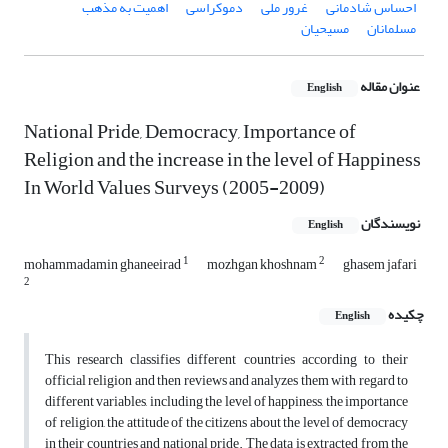
احساس شادمانی
غرور ملی
دموکراسی
اهمیت به مذهب
مسلمانان
مسیحیان
عنوان مقاله
English
National Pride, Democracy, Importance of
Religion and the increase in the level of Happiness
In World Values Surveys (2005-2009)
نویسندگان
English
1
2
mohammadamin ghaneeirad
mozhgan khoshnam
ghasem jafari
2
چکیده
English
This research classifies different countries according to their
official religion and then reviews and analyzes them with regard to
different variables, including the level of happiness, the importance
of religion, the attitude of the citizens about the level of democracy
in their countries and national pride. The data is extracted from the