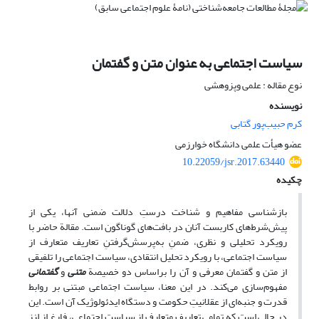
سیاست اجتماعی به عنوان متن و گفتمان
نوع مقاله : علمی وپزوهشی
نویسنده
کرم حبیب‌پور گتابی
عضو هیأت علمی دانشگاه خوارزمی
10.22059/jsr.2017.63440
چکیده
بازشناسی مفاهیم و شناخت درستِ دلالت ضمنی آنها، یکی از
پیش‌شرط‌های کاربست آنان در بافت‌های گوناگون است. مقالة حاضر با
رویکرد تحلیلی و نظری، ضمنِ به‌پرسش‌گرفتنِ تعاریف متعارف از
سیاست اجتماعی، با رویکرد تحلیل انتقادی، سیاست اجتماعی را تلفیقی
از متن و گفتمان معرفی و آن را براساس دو خصیصة
متنی
و
گفتمانی
مفهوم‌سازی می‌کند. در این معنا، سیاست اجتماعی مبتنی بر روابط
قدرت و جنبه‌ای از عقلانیتِ حکومت و دستگاه ایدئولوژیک آن است. این
در حالی است که تمامی تعاریف متعارف از سیاست اجتماعی، فارغ از لنز