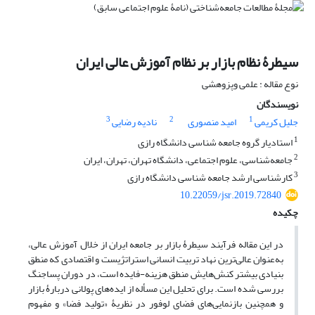
سیطرۀ نظام بازار بر نظام آموزش عالی ایران
نوع مقاله : علمی وپزوهشی
نویسندگان
3
2
1
جلیل کریمی
امید منصوری
نادیه رضایی
1
استادیار گروه جامعه شناسی دانشگاه رازی
2
جامعه‌شناسی، علوم اجتماعی، دانشگاه تهران، تهران، ایران
3
کارشناسی ارشد جامعه شناسی دانشگاه رازی
10.22059/jsr.2019.72840
چکیده
در این مقاله فرآیند سیطرۀ بازار بر جامعه ایران از خلال آموزش عالی،
به‌عنوان عالی‌ترین نهاد تربیت انسانی استراتژیست و اقتصادی که منطق
بنیادی بیشتر کنش‌هایش منطق هزینه-فایده است، در دوران پساجنگ
بررسی شده است. برای تحلیل این مسأله از ایده‌های پولانی دربارۀ بازار
و همچنین بازنمایی‌های فضای لوفور در نظریۀ «تولید فضا» و مفهوم