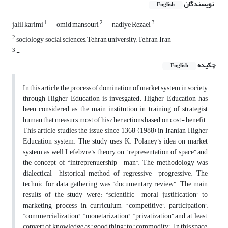
نویسندگان
English
1
2
3
jalil karimi
omid mansouri
nadiye Rezaei
2
sociology, social sciences, Tehran university, Tehran, Iran
3
-
چکیده
English
In this article, the process of domination of market system in society
through Higher Education is invesgated. Higher Education has
been considered as the main institution in training of strategist
human that measurs most of his/ her actions based on cost- benefit.
This article studies the issue since 1368 (1988) in Iranian Higher
Education system. The study uses K. Polaney’s idea on market
system as well Lefebvre’s theory on “representation of space” and
the concept of “intreprenuership- man”. The methodology was
dialectical- historical method of regressive- progressive. The
technic for data gathering was “documentary review”. The main
results of the study were: “scientific- moral justification” to
marketing process in curriculum, “competitive”, participation”,
“commercialization”, “monetarization”, “privatization” and at least,
convert of knowledge as “good thing” to “commodity”. In this space,