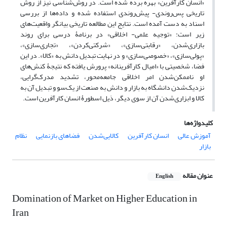
«انسان کارآفرین» بهره برده‌ شده است. در روش‌شناسی نیز از روش
تاریخی پس‌روندی- پیش‌روندی استفاده شده و داده‌ها از بررسی
اسناد به دست آمده است. نتایج این مطالعه تاریخی بیانگر واقعیت‌های
زیر است: «توجیه علمی- اخلاقی» در برنامۀ درسی برای روند
بازاری‌شدن، «رقابتی‌سازی»، «شرکتی‌کردن»، «تجاری‌سازی»،
«پولی‌سازی»، «خصوصی‌سازی» و در نهایت تبدیل دانش به «کالا». در این
فضا، شخصیتی با «امیال کارآفرینانه» پرورش یافته که نتیجۀ کنش‌های
او ناممکن‌شدن امر اخلاقی جامعه‌محور، تشدید مدرک‌گرایی،
نزدیک‌شدن دانشگاه به بازار و دانش به صنعت از یک‌سو و تبدیل آن به
کالا و ابزاری‌شدن آن از سوی دیگر، ذیل اسطورۀ انسان کارآفرین است.
کلیدواژه‌ها
آموزش عالی
انسان کارآفرین
کالایی‌شدن
فضاهای بازنمایی
نظام
بازار
عنوان مقاله
English
Domination of Market on Higher Education in
Iran