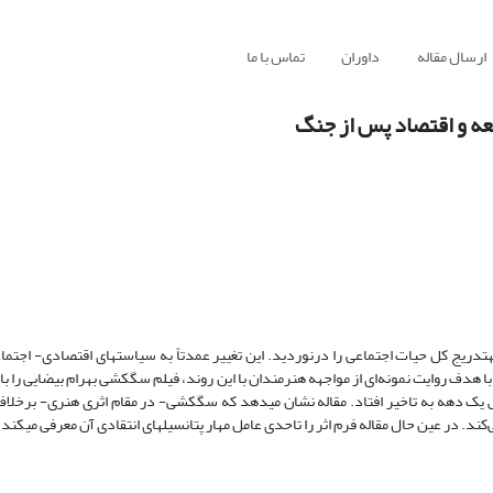
ارسال مقاله
داوران
تماس با ما
عه و اقتصاد پس از جنگ
 به راه افتاد و به­تدریج کل حیات اجتماعی را درنوردید. این تغییر عمدتاً به سیاست­های اقتصادی- اجت
هدف روایت نمونه‌ای از مواجهه هنرمندان با این روند، فیلم سگ­کشی بهرام بیضایی را با
7 نوشته شد، اما ساخت و اکرانش یک دهه به تاخیر افتاد. مقاله نشان می­دهد که سگ­کشی- در مقام اثری هنری- برخ
ند. در عین حال مقاله فرم اثر را تاحدی عامل مهار پتانسیل­های انتقادی آن معرفی می­کند.