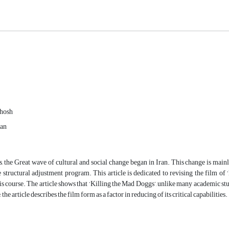
hosh
ran
0s, the Great wave of cultural and social change began in Iran. This change is mainl
e structural adjustment program. This article is dedicated to revising the film of
his course. The article shows that ‘Killing the Mad Doggs’, unlike many academic studi
 the article describes the film form as a factor in reducing of its critical capabilities.