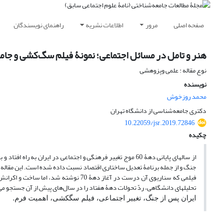
صفحه اصلی
مرور
اطلاعات نشریه
راهنمای نویسندگان
هنر و تامل در مسائل اجتماعی؛ نمونۀ فیلم سگ‌کشی و جام
نوع مقاله : علمی وپزوهشی
نویسنده
محمد روزخوش
دکتری جامعه‌شناسی از دانشگاه تهران
10.22059/jsr.2019.72846
چکیده
از سال­های پایانی دهۀ 60 موج تغییر فرهنگی و اجتماعی در ایران
جنگ و از جمله برنامۀ تعدیل ساختاری اقتصاد نسبت داده شده است. این مقاله با 
فیلمی که سناریوی آن درست در آغاز دهۀ 0
تحلیل­های دانشگاهی، ردّ تحولات دهۀ هفتاد را در سال‌های پیش از آن جستجو می‌ک
ایران پس از جنگ، تغییر اجتماعی، فیلم سگ­کشی، اهمیت فرم.