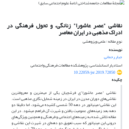
نقاشی "عصر عاشورا" زنانگی،‌ و تحول فرهنگی در
ادراک مذهبی در ایران معاصر
نوع مقاله : علمی وپزوهشی
نویسنده
جبار رحمانی
استادیار انسانشناسی – پژوهشکده مطالعات فرهنگی واجتماعی
10.22059/jsr.2019.72850
چکیده
نقاشی "عصر عاشورا"ی فرشچیان یکی از مهمترین و معروفترین
نقاشی‌های دوران مدرن در ایران در زمینه شمایل نگاری مذهبی است.
این نقاشی/مینیاتور در دهه 50 شمسی کشیده می‌شود، اما دقیقا دو
دهه بعد زمینه‌های عمومیت یافتن و شهرت آن فراهم میشود. در این
مقاله تلاش شده به زمینه‌های اجتماعی و فرهنگی و همچنین ویژگی‌های
درونی این مینیاتور که سبب تعویق دو دهه‌ای در شهرت این نقاشی و
شهرت فراگیر در بسیاری از فرهنگ‌های شیعی در دهه 70 شمسی شد،