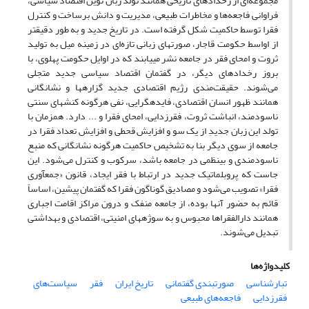
مجموعه‌ای از رخدادهای تاریخی همانند تولد زبان نوین اقتصاد سیاسی،
فراوانی فاجعه‌ها و مخاطرات طبیعی، مدیریت و دانش برساخت و کنترل
فقرا توسط حاکمیت شکل گرفته است. در تاریخ جدید و به طور دقیق­تر
از اواسط حکومت قاجار، صورت­های زبانی تازه‌ای در زمینه­ میل به تولید
ثروت و امحای فقر در جامعه نشر می­یابند که در اوایل حکومت پهلوی، با
بروز رخدادهای دیگر، در گفتمانِ اقتصاد سیاسی جدید متجلی
می‌شوند. حقیقت‌مندی رژیم اقتصادی جدید گزاره­ها و نشانگانی
همانند ظهور انسان اقتصادی، فایده­گرایی، نفی هرگونه کنش­های سنتی
ناسودمند، انباشت ثروت، فقرزدایی، امحای فقرا و ... دارد. همزمان با
تولد این زبان جدیدِ از یک سو و افزایش قحطی و افزایش تعداد فقرا در
جامعه از سوی دیگر بنا به تشخیص حاکمیت هرگونه نشانگانی که منبع
ناسودمندی و بی­نظمی در جامعه باشد، سرکوب و کنترل می‌شود. این
جاست که پروبلماتیک جدید در ارتباط با فقر ایجاد، قانون «جمع­آوری
فقرا» تصویب می‌شود و مصادیق گوناگون فقرا که گفتمان پیشین، اساساً
قائم به حضور آنها بوده، از جامعه منفک و درون مراکز اقامت اجباری
همانند دارالفقراها محبوس و به سوژه­های امنیتی، اقتصادی و بهداشتی
تبدیل می‌شوند.
کلیدواژه‌ها
تبارشناسی
صورتبندی گفتمانی
تاریخ ایران
فقر
سیاست‌های
فقرزدایی
فاجعه‌های طبیعی