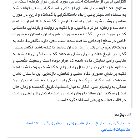
انتزاعی نوعی از مناسبات اجتماعی مورد تحلیل قرار گرفته است. در
سطوح بعد علاوه بر بازنمایی­های اجتماعی باستان­گرایی سعی خواهد شد
به مسئله اساسی­تر یعنی رابطه باستان­گرایی با گذشته و تاریخ در دوران
معاصر روشن شود. این رابطه با تاریخ و گذشته با الهام از مفاهیم
«حماسه و رمان» در نزد باختین، و با تکیه بر روایت و بازنمایی داستانی
که در مورد تاریخ و گذشته به صورت عام و ایران باستان به صورت
خاص در سطح اجتماعی ساخته شده است سعی دارد نگاهی نقادانه به
روایت تاریخ و چرایی ثقل آن در دوران معاصر داشته باشد. نگاهی بسیار
گذرا در تاریخ معاصر ایران نشان می­دهد که باستان­گرایی همیشه به
مثابه­ی راهی نمایش داده شده که قرار بوده است وضعیت متُصلب و
نامطلوب اجتماعی در زمان حال را با ارجاع به گذشته بهبود بخشد؛ اما با
تکیه بر نقشِ محوری نگاه سلبی و تناقض، بازنمایی این داستان نشان
می­دهد، باستان­گرایی چگونه زندگی اجتماعی را به مُتصلب­ترین وجه
ممکن به رابطه­ای شیء انگارانه میان انسان­ها، تاریخ، گذشته و زمان حال
تبدیل می­کند. این مقاله با روش تحلیل روایت باختینی از رابطه­ی روایت
در قالب حماسه و رمان استفاده کرده است.
کلیدواژه‌ها
باستان‌گرایی
تاریخ
بازنمایی روایی
رمان وارگی
حماسه
مناسبات اجتماعی