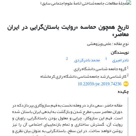
تاریخ همچون حماسه «روایت‌‌ باستان‌گرایی در ایران
معاصر»
نوع مقاله : علمی وپزوهشی
نویسندگان
2
1
نادر امیری
محمد نادرکردی
1
گروه جامعه شناسی دانشگاه رازی
2
کارشناسی ارشد جامعه‌شناسی دانشگاه رازی کرمانشاه
10.22059/jsr.2019.74236
چکیده
مقاله حاضر، سعی دارد در وهله نخست به فهم سازوکاری بپردازدکه در
دوران معاصر سببِ مطرح شدن و بازگشت به ایده­ی ایران باستان شده
است. فهم این سازوکار، چرایی و معلول بودن باستان­گرایی، راویان و
روایت آن، گسترش ساختاری و تمام بازنمایی­های اجتماعی آن را نیز
روشن خواهد ساخت. در این سطح، باستان­گرایی به عنوان بیان نظری و