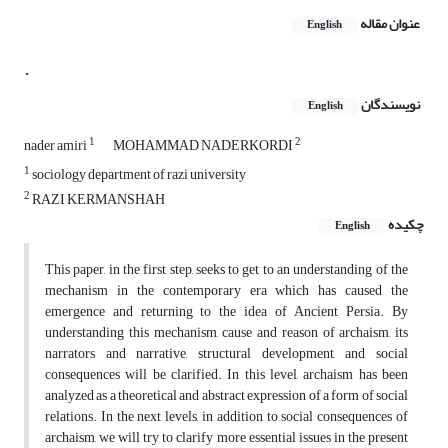
عنوان مقاله
English
.
نویسندگان
English
1
2
nader amiri
MOHAMMAD NADERKORDI
1
sociology department of razi university
2
RAZI KERMANSHAH
چکیده
English
This paper, in the first step, seeks to get to an understanding of the
mechanism in the contemporary era which has caused the
emergence and returning to the idea of Ancient Persia. By
understanding this mechanism, cause and reason of archaism, its
narrators and narrative, structural development, and social
consequences will be clarified. In this level, archaism has been
analyzed as a theoretical and abstract expression of a form of social
relations. In the next levels, in addition to social consequences of
archaism, we will try to clarify more essential issues in the present