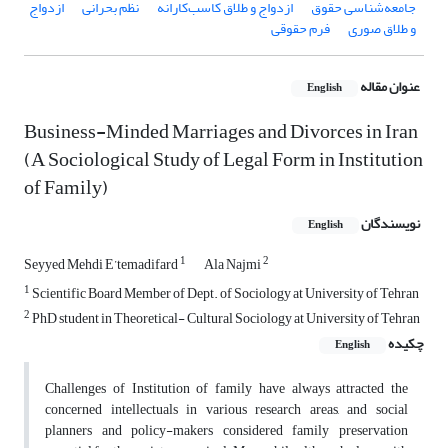
جامعه‌شناسی حقوق
ازدواج و طلاق کاسب‌کارانه
نظم بحرانی
ازدواج
و طلاق صوری
فرم حقوقی
عنوان مقاله
English
Business-Minded Marriages and Divorces in Iran
(A Sociological Study of Legal Form in Institution
of Family)
نویسندگان
English
1
2
Seyyed Mehdi E’temadifard
Ala Najmi
1
Scientific Board Member of Dept. of Sociology at University of Tehran
2
PhD student in Theoretical- Cultural Sociology at University of Tehran
چکیده
English
Challenges of Institution of family have always attracted the
concerned intellectuals in various research areas, and social
planners and policy-makers considered family preservation