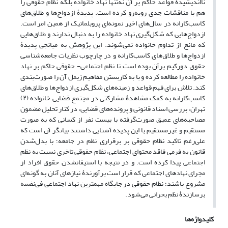
نا‌اندیشیدۀ قواعد حاکم بر آن نه‌تنها نهاد خانواده بلکه نظام حقوقی را
هم با مناقشات جدی رو‌به‌رو کرده است. پدیدۀ ازدواج‌ها و طلاق‌های
کاسب‌کارانه در سال‌های اخیر نمونه‌ای پروبلماتیک از همین امر است.
ازدواج‌هایی که شکل‌گیری نهاد خانواده را به دنبال ندارند و طلاق‌هایی
که مانع از تداوم خانواده نمی‌شوند. این پژوهش به میانجی پدیدۀ
ازدواج‌ها و طلاق‌های کاسب‌کارانه و در چارچوب نظریات جامعه‌شناسی
حقوق دورکیم برآن بوده است تا نظم اجتماعی- حقوقی حاکم بر نهاد
خانواده را مطالعه کرده و با به کار‌بستن مفاهیم زیمل آن را صور‌ت‌بندی
کند. تلاش برای فهم قواعد و زمینه‌های شکل‌گیری ازدواج‌ها و طلاق‌های
کاسب‌کارانه به کمک مشاهدۀ مشارکتی در مجتمع قضایی خانواده ‌(‌۲)
تهران، بررسی اسناد قانونی و پرونده‌های قضایی، در کنار تحلیل مضمون
مصاحبه‌‌های عمیق صورت‌گرفته با بیست نفر از کسانی که به صورت
مستقیم و غیر‌مستقیم با این پدیده آشنایی داشتند بیانگر آن است که
علی‌رغم تاکید نظام حقوقی بر برقراری نظم در جامعه؛ با بدل‌شدن
قانون به فرمی فاقد محتوای اجتماعی،‌ نظام حقوقی تاخری نسبت به نظم
اجتماعی پیدا کرده است. و در نتیجه با استیفا‌نشدن حقوق افراد از
مجرای نهاد‌های اجتماعی که قرار است برآورندۀ نیاز‌های آنان به گونه‌ای
مشروع باشند‌؛ نظام حقوقی در جایگاه مهمترین نهاد اجتماعی فی‌نفسه
برسازندۀ نظم بحرانی می‌شود.
کلیدواژه‌ها