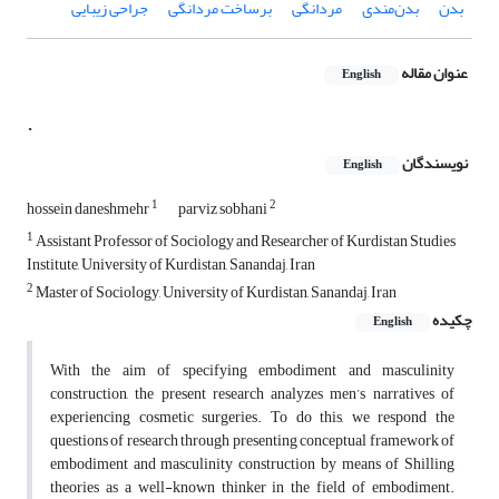
بدن
بدن‌مندی
مردانگی
برساخت مردانگی
جراحی زیبایی
عنوان مقاله
English
.
نویسندگان
English
1
2
hossein daneshmehr
parviz sobhani
1
Assistant Professor of Sociology and Researcher of Kurdistan Studies
Institute, University of Kurdistan, Sanandaj, Iran
2
Master of Sociology, University of Kurdistan, Sanandaj, Iran
چکیده
English
With the aim of specifying embodiment and masculinity
construction, the present research analyzes men’s narratives of
experiencing cosmetic surgeries. To do this, we respond the
questions of research through presenting conceptual framework of
embodiment and masculinity construction by means of Shilling
theories as a well-known thinker in the field of embodiment.