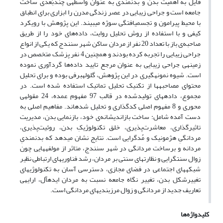
قایل به اهمیت بدن و بدن­مندی به عنوان واسطه­ی چندبُعدی ساخت
جامعه است و جراحی زیبایی در عصر زندگی مدرن را ابزاری برای انطباق
با محیط پیرامون و تجسم­یافتگی سوژه می­بیند. این پژوهش با رویکرد
کیفی و با استفاده از روش تحلیل روایت، داده‌های خود را از طریق
صاحبه‌ی باز با تعداد 20 نفر از مردان ساکن شهر سنندج که یکی از انواع
جراحی زیبایی را تجربه کرده بودند و همچنین 4 نفر پزشک متخصص در
زمینه­ی جراحی زیبایی به عنوان مرجع تایید داده‌ها گردآوری نموده
است. شیوه نمونه­گیری در این پژوهش، گلوله­برفی بوده و برای تحلیل
محتوای مصاحبه­ها از تکنیک تحلیل تماتیک استفاده شده است. در
مجموع، داده­های تولیدشده در قالب 97 مفهوم عمده، 24 مقوله­ی
محوری و 8 مفهوم اصلی کدگذاری و تحلیل شده­اند. مفاهیم اصلی به
دست آمده شامل: ساخت بازاندیشانه‌ی خود، بازنمایی بدن، مدیریت
تاثیرگذاری، معاشرت‌پذیری، خلق تکنولوژیکِ بدن، روئیت‌پذیری،
مردانگیِ هژمونیک و مُدگرایی است. نتایج نشان می­دهد که بدن­مندیِ
مردانه و برساخت مردانگی در شهر سنندج، متاثر از مولفه­هایی چون
زوال سنت­گرایی و نظارت­های سنتی بر مردان، رشد فناوری­های ارتباطی نظیر
شبکه­های اجتماعی در فضای مجازی، دسترسی آسان به تکنولوژی­های
تغییرشکل بدن، تغییر نگاه جامعه نسبت به مردان ایده­آل، ارایه­ی
تعاریف جدید از مردانگی و زوال مرزبندی­های مردانگی است.
کلیدواژه‌ها