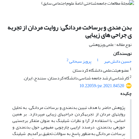
بدن مندی و برساخت مردانگی: روایت مردان از تجربه
ی جراحی های زیبایی
نوع مقاله : علمی وپزوهشی
نویسندگان
2
1
حسین دانش مهر
پرویز سبحانی
1
عضو هیئت‌علمی دانشگاه کردستان
2
کارشناسی ارشد جامعه شناسی دانشگاه کردستان، سنندج، ایران.
10.22059/jsr.2021.84520
چکیده
پژوهش حاضر با هدف تبیین بدن­مندی و برساخت مردانگی، به تحلیل
روایت­های مردان از تجربه­کردن جراحی­های زیبایی می­پردازد. بر همین
اساس، با استفاده از آرا و نظرات شیلینگ به عنوان متفکر برجسته­ی
حوزه­ی بدن­مندی، درصدد ارایه­ی چارچوبی مفهومی حول بدن­مندی و
برساخت مردانگی به منظور پاسخ به سوالات تحقیق برآمدیم. شیلینگ