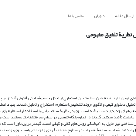
ارسال مقاله
داوران
تماس با ما
س نظریۀ تلفیق مفهومی
نوین دارد. هدف این مقاله تبیین استعاری از تخیّل جامعه­شناختی آنتونی گیدنز بر پای
ش تحلیل محتوای کیفی و الگوی «روند تشخیص استعاره» استخراج و تحلیل شدند. بنیاد اصل
عاملیت تأکید می­کند. گیدنز در تداوم نگاه تلفیقی در سطح معرفت­شناختی معتقد است، زب
اختی نیز قایل به آمیختگی روش‌های کمّی و کیفی است. گیدنز براین باور است که ز
یل می­دهد شتاب بی­سابقۀ تغییرات در سطوح مختلف فردی و اجتماعی است. وی توصیف 