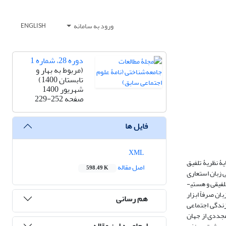
ورود به سامانه
ENGLISH
دوره 28، شماره 1
(مربوط به بهار و
تابستان 1400)
شهریور 1400
صفحه
229-252
فایل ها
XML
ۀ نظریۀ تلفیق
اصل مقاله
598.49 K
ی زبان استعاری
در اندیشۀ گیدنز، استعاره­های تلفیقی است. او با تبدیل و ترکیب مفاهیم، به استعاره­های جدیدی دست یافته است. وی در نظریۀ ساخت‌یابی با استفاده از استعاره­های تلفیقی و هستی­
ان صرفاً ابزار
هم رسانی
ندگی اجتماعی
مجددی از جهان
ارجاع به این مقاله