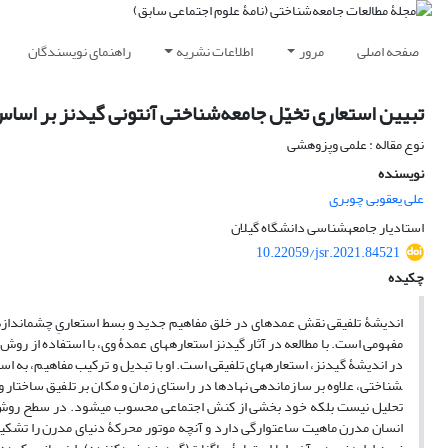
صفحه اصلی
مرور
اطلاعات نشریه
راهنمای نویسندگان
تبیین استعاری تخیّل جامعه‌شناختی آنتونی گیدنز بر اسا
نوع مقاله : علمی وپزوهشی
نویسنده
علی یعقوبی چوبری
استادیار جامعهشناسی دانشگاه گیلان
10.22059/jsr.2021.84521
چکیده
اندیشۀ تلفیقی نقش عمده­ای در خلق مفاهیم جدید و بسط استعاریِ چشم­اندازهای 
مفهومی است. با مطالعه در آثار گیدنز استعاره­های عمدۀ وی، با استفاده از رو
شناختی، علاوه بر سازماندهی نهادها در راستای زمان و مکان بر تلفیق ساختار و 
تحلیل نیست بلکه خود بخشی از کنش اجتماعی محسوب می­شود. در سطح روش‌شن
انسان مدرن ماهیت ساعت­وارگی دارد و آنچه موتور محرکۀ دنیای مدرن را تشک