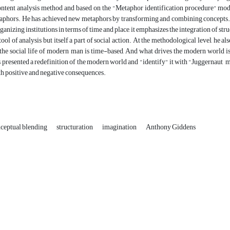
content analysis method and based on the "Metaphor identification procedure" mo
aphors. He has achieved new metaphors by transforming and combining concepts. In
rganizing institutions in terms of time and place, it emphasizes the integration of st
tool of analysis but itself a part of social action. At the methodological level, he 
 the social life of modern man is time-based, And what drives the modern world is
s presented a redefinition of the modern world and "identify" it with "Juggernaut
h positive and negative consequences.
ceptual blending
structuration
imagination
Anthony Giddens