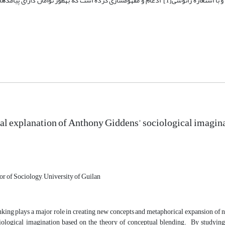
نوین ارایه نمود و آن را با استعارۀ جاگنات(گردونه خردکننده) «این­همانی» کرده و با استعارۀ ژانوسی[1] ادغام و مفهوم­سازی کرده است که به­طور ت
l explanation of Anthony Giddens' sociological imaginat
or of Sociology, University of Guilan
king plays a major role in creating new concepts and metaphorical expansion of n
iological imagination based on the theory of conceptual blending. By studyin