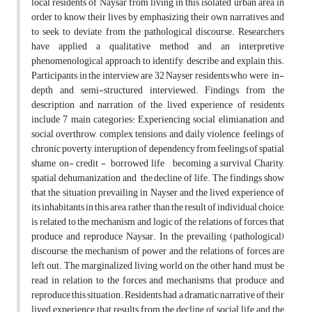
local residents of Naysar from living in this isolated urban area in
order to know their lives by emphasizing their own narratives and
to seek to deviate from the pathological discourse. Researchers
have applied a qualitative method and an interpretive
phenomenological approach to identify, describe and explain this.
Participants in the interview are 32 Nayser residents who were in-
depth and semi-structured interviewed. Findings from the
description and narration of the lived experience of residents
include 7 main categories: Experiencing social elimianation and
social overthrow, complex tensions and daily violence, feelings of
chronic poverty, interuption of dependency from feelings of spatial
shame, on- credit - borrowed life , becoming a survival Charity,
spatial dehumanization and the decline of life. The findings show
that the situation prevailing in Nayser and the lived experience of
its inhabitants in this area, rather than the result of individual choice,
is related to the mechanism and logic of the relations of forces that
produce and reproduce Naysar. In the prevailing (pathological)
discourse, the mechanism of power and the relations of forces are
left out. The marginalized living world, on the other hand, must be
read in relation to the forces and mechanisms that produce and
reproduce this situation. Residents had a dramatic narrative of their
lived experience that results from the decline of social life and the