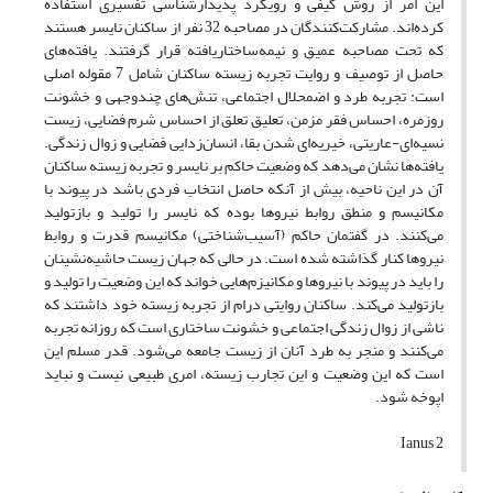
این امر از روش کیفی و رویکرد پدیدارشناسی تفسیری استفاده
کرده‌اند. مشارکت‌کنندگان در مصاحبه 32 نفر از ساکنان نایسر هستند
که تحت مصاحبه عمیق و نیمه‌ساختاریافته قرار گرفتند. یافته‌های
حاصل از توصیف و روایت تجربه زیسته ساکنان شامل 7 مقوله اصلی
است: تجربه طرد و اضمحلال اجتماعی، تنش‌های چندوجهی و خشونت
روزمره، احساس فقر مزمن، تعلیق تعلق از احساس شرم فضایی، زیست
نسیه‌ای-عاریتی، خیریه‌ای شدن بقا، انسان‌زدایی فضایی و زوال زندگی.
یافته‌ها نشان می‌دهد که وضعیت حاکم بر نایسر و تجربه زیسته ساکنان
آن در این ناحیه، بیش از آنکه حاصل انتخاب فردی باشد در پیوند با
مکانیسم و منطق روابط نیروها بوده که نایسر را تولید و بازتولید
می‌کنند. در گفتمان حاکم (آسیب‌شناختی) مکانیسم قدرت و روابط
نیروها کنار گذاشته شده است. در حالی که جهان زیست حاشیه‌نشینان
را باید در پیوند با نیروها و مکانیزم‌هایی خواند که این وضعیت را تولید و
بازتولید می‌کند. ساکنان روایتی درام از تجربه زیسته خود داشتند که
ناشی از زوال زندگی اجتماعی و خشونت ساختاری است که روزانه تجربه
می‌کنند و منجر به طرد آنان از زیست جامعه می‌شود. قدر مسلم این
است که این وضعیت و این تجارب زیسته، امری طبیعی نیست و نباید
اپوخه شود.
2 Ianus