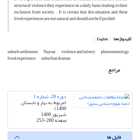
structural violence they experience on a daily basis, leading to their
exclusion from society. . It is certain that this situation and these
lived experiences are not natural and should not be Epochéd.
کلیدواژه‌ها
English
suburb settlement
Naysar
violence and misery
phenomenology
lived experience
suburban dramas
مراجع
دوره 28، شماره 1
(مربوط به بهار و تابستان
1400)
شهریور 1400
صفحه
253-280
فایل ها