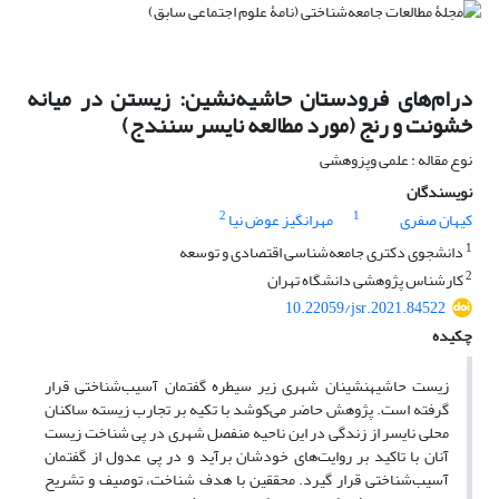
درام‌های فرودستان حاشیه‌نشین: زیستن در میانه
خشونت و رنج (مورد مطالعه نایسر سنندج)
نوع مقاله : علمی وپزوهشی
نویسندگان
2
1
کیهان صفری
مهرانگیز عوض نیا
1
دانشجوی دکتری جامعه‌شناسی اقتصادی و توسعه
2
کارشناس پژوهشی دانشگاه تهران
10.22059/jsr.2021.84522
چکیده
زیست حاشیه‎نشینان شهری زیر سیطره گفتمان آسیب‌شناختی قرار
گرفته است. پژوهش حاضر می‌کوشد با تکیه بر تجارب زیسته ساکنان
محلی نایسر از زندگی در این ناحیه منفصل شهری در پی شناخت زیست
آنان با تاکید بر روایت‌های خودشان برآید و در پی عدول از گفتمان
آسیب‌شناختی قرار گیرد. محققین با هدف شناخت، توصیف و تشریح