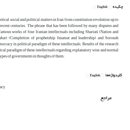
چکیده
English
cal, social and political matters in Iran from constitution revolution up to
 recent centuries. The phrase that has been followed by many disputes and
famous works of four Iranian intellectuals including Shariati (Nation and
tahari (Completion of prophetship, Imamat and leadership) and Soroush
ocracy in political paradigm of these intellectuals. Results of the research
cal paradigm of these intellectuals regarding explanatory, wise and normal
 types of governments in thoughts of them.
کلیدواژه‌ها
English
acy
مراجع