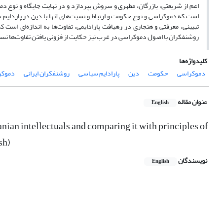
اعم از شریعتی، بازرگان، مطهری و سروش بپردازد و در نهایت جایگاه و نوع د
است که دموکراسی و نوع حکومت و ارتباط و نسبت‌های آنها با دین در پاردایم 
تبیینی، معرفتی و هنجاری در رهیافت پارادایمی، تفاوت‌ها به اندازه‌ای است
روشنفکران با اصول دموکراسی در غرب نیز حکایت از فزونی یافتن تفاوت‌ها نسب
کلیدواژه‌ها
دموکراسی
حکومت
دین
پارادایم سیاسی
روشنفکران ایرانی
دموکر
عنوان مقاله
English
nian intellectuals and comparing it with principles of
sh)
نویسندگان
English