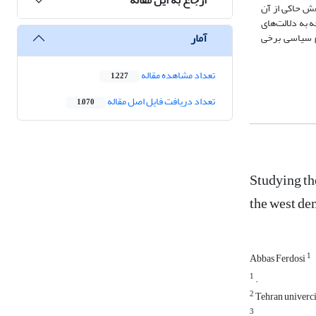
هش حاکی از آن
 به دلالت‌های
آمار
یم سیاسی برخی
تعداد مشاهده مقاله
1,227
تعداد دریافت فایل اصل مقاله
1,070
Studying th
the west de
1
Abbas Ferdosi
1
.
2
Tehran univercit
3
.