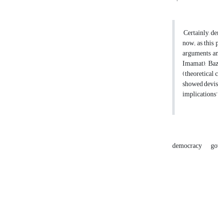
Certainly, de
now; as this
arguments am
Imamat), Baz
(theoretical 
showed devisa
implications’
democracy
go