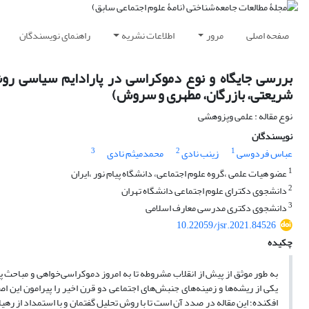
صفحه اصلی
مرور
اطلاعات نشریه
راهنمای نویسندگان
بررسی جایگاه و نوع دموکراسی در پارادایم سیاسی روش
شریعتی، بازرگان، مطهری و سروش)
نوع مقاله : علمی وپزوهشی
نویسندگان
3
2
1
عباس فردوسی
زینب نادی
محمدمیثم نادی
1
عضو هیات علمی ،گروه علوم اجتماعی، دانشگاه پیام نور ،ایران
2
دانشجوی دکترای علوم اجتماعی دانشگاه تهران
3
دانشجوی دکتری مدرسی معارف اسلامی
10.22059/jsr.2021.84526
چکیده
به طور موثق از پیش از انقلاب مشروطه تا به امروز دموکراسی‌خواهی و مباحث 
یکی از ریشه‌ها و زمینه‌های جنبش‌های اجتماعی دو قرن اخیر را پیرامون این 
افکنده؛ این مقاله در صدد آن است تا با روش تحلیل گفتمان و با استمداد از رهی