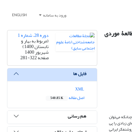
ورود به سامانه
ENGLISH
العۀ موردی
دوره 28، شماره 1
(مربوط به بهار و
تابستان 1400)
شهریور 1400
صفحه
281-322
فایل ها
XML
اصل مقاله
540.85 K
هم رسانی
نانکه می‌توان
ی زیادی را پی
روشنفکر ایرانی
ارجاع به این مقاله