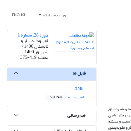
ورود به سامانه
ENGLISH
دوره 28، شماره 1
(مربوط به بهار و
تابستان 1400)
شهریور 1400
صفحه
375-419
فایل ها
XML
اصل مقاله
590.24 K
عه و شیوه خلق
هم رسانی
 و رفتار بشری
 آسیب و مسئله
 و مقوله‌بندی
ارجاع به این مقاله