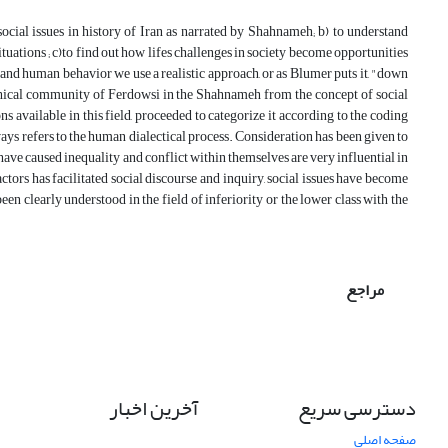
ocial issues in history of Iran as narrated by Shahnameh; b) to understand
tuations ; c)to find out how lifes challenges in society become opportunities
 and human behavior we use a realistic approach, or as Blumer puts it, "down
mythical community of Ferdowsi in the Shahnameh from the concept of social
 available in this field, proceeded to categorize it according to the coding
ays refers to the human dialectical process. Consideration has been given to
t have caused inequality and conflict within themselves are very influential in
actors has facilitated social discourse and inquiry, social issues have become
en clearly understood in the field of inferiority or the lower class with the
مراجع
دسترسی سریع
آخرین اخبار
صفحه اصلی