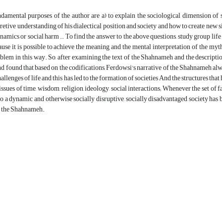
amental purposes of the author are a) to explain the sociological dimension of s
etive understanding of his dialectical position and society and how to create new si
namics or social harm .. To find the answer to the above questions, study group life
ause it is possible to achieve the meaning and the mental interpretation of the 
lem in this way. So, after examining the text of the Shahnameh and the descriptions
nd found that based on the codifications, Ferdowsi's narrative of the Shahnameh alw
allenges of life and this has led to the formation of societies And the structures tha
issues of time, wisdom, religion, ideology, social interactions; Whenever the set of f
o a dynamic and otherwise socially disruptive, socially disadvantaged society has be
in the Shahnameh.