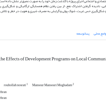
تصادی و اجتماعی اجرای پروژه با گذشت زمان خود را به صورت عمیق‌تر نشان داده اس
 نادیده گرفتن اشتراک نفع، از بین رفتن نظام همسایگی ارگانیکی و شکل‌گیری ر
 و شکل‌گیری حس غربت، شوک پولی و گرایش به مصرف شهری و هویت در خطر و تلاش بر
امع محلی
پساتوسعه
the Effects of Development Programs on Local Communit
1
2
rouhollah nosrati
Mansour Mansouri Moghadam
ehran
ehran