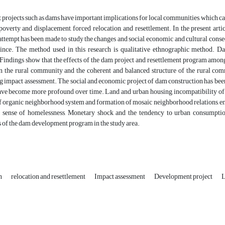
rojects such as dams have important implications for local communities, which ca
poverty and displacement, forced relocation, and resettlement. In the present art
attempt has been made to study the changes and social, economic and cultural conse
ince. The method used in this research is qualitative ethnographic method. Da
Findings show that the effects of the dam project and resettlement program among
n the rural community and the coherent and balanced structure of the rural com
 impact assessment. The social and economic project of dam construction has been
ave become more profound over time. Land and urban housing, incompatibility of n
f organic neighborhood system and formation of mosaic neighborhood relations, en
 sense of homelessness, Monetary shock and the tendency to urban consumption 
 of the dam development program in the study area.
n
relocation and resettlement
Impact assessment
Development project
L