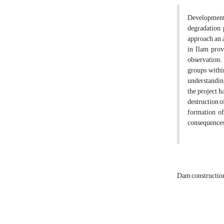
Development p
degradation, 
approach, an 
in Ilam prov
observation. 
groups withi
understanding
the project h
destruction o
formation of
consequences
Dam constructio