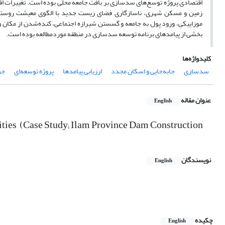
اقتصادی پروژه توسع‌های سدسازی بر بافت جامعه محلی بوده است. تغییرات اق
زمین و مسکن شهری، ناسازگاری فضای زیست جدید با الگوی معیشت روستایی،
موزاییکی، ورود پول به جامعه و گسستن شیرازه اجتماعی، کنده‌شدن از مکان
بخشی از پیامد‌های برنامه توسعه سدسازی در منطقه موردمطالعه بوده است.
کلیدواژه‌ها
سدسازی
جابه‌جایی و اسکان مجدد
ارزیابی پیامدها
پروژه توسعه‌ای
جو
عنوان مقاله
English
ies ‌ (Case Study; Ilam Province Dam Construction
نویسندگان
English
چکیده
English