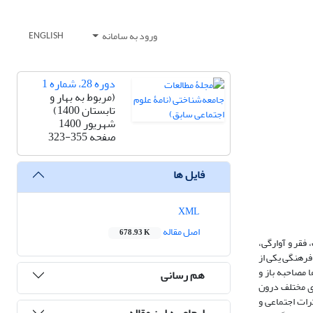
ورود به سامانه
ENGLISH
دوره 28، شماره 1
(مربوط به بهار و
تابستان 1400)
شهریور 1400
صفحه
323-355
فایل ها
XML
اصل مقاله
678.93 K
فقر و آوارگی،
 فرهنگی یکی از
 مصاحبه باز و
هم رسانی
ای مختلف درون
رات اجتماعی و
ارجاع به این مقاله