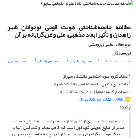
مطالعه جامعه‌شناختی هویت قومی نوجوانان شهر
زاهدان و تأثیر ابعاد مذهبی، ملی و غربگرایانه بر آن
نوع مقاله : علمی وپزوهشی
نویسندگان
1
2
1
مجید موحد مجد
محمود علی گو
محمدتقی ایمان
منصور طبیعی
3
1
استاد گروه علوم اجتماعی دانشگاه شیراز
2
دانشجوی دکتری جامعه شناسی دانشگاه شیراز
3
استادیار گروه علوم اجتماعی دانشگاه شیراز
10.22059/jsr.2022.88968
چکیده
مقوله هویت در بسیاری از کشورها از جمله ایران، مقوله واحدی نیست و
متأثر از منابع هویتی گوناگون است که گاهی تضاد و کشاکش آن­ها با
یکدیگر موجب نگرانی­هایی شده است؛ از این­روی، به تناسب پدیده­هایی