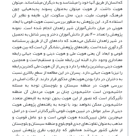
که انسان از طریق آن­ها خود را می­شناسد و به دیگران می­شناساند، می­توان
هویت داشت. از هویت می­توان به‌عنوان پسوند پدیده­هایی چون
فرهنگ، قومیت، ملیت، دین، محل سکونت، ایل، طایفه و نظایر آن
استفاده کرد. این پژوهش به منظور بررسی نسبت هویت قومی با ابعاد
هویتی در میان دانش‌آموزان شهر زاهدان انجام شده است. نمونه
پژوهش را تعداد ۴۰۰ نفر از دانش‌آموزان دختر و پسر شاغل به تحصیل
در شهر زاهدان تشکیل می‌دهند که داده‌های آن از طریق پرسشنامه
گردآوری شده است. یافته‌های پژوهش نشانگر آن است که بین هویت
قومی و ابعاد آن یعنی هویت ملی و هویت دینی و هویت جهانی رابطه
معناداری وجود دارد البته این رابطه مثبت و مستقیم است و همچنین
هویت دینی بیشترین رابطه را دارد و پس از آن هویت ملی کمترین رابطه
را نیزبا هویت جهانی دارد. پسران در این مطالعه از سطح بالاتری نسبت
به دختران در دارا بودن هویت‌های مذکور قرار دارند. از نکات اصلی در
بررسی هویت در منطقه سیستان و بلوچستان توجه به مسئله
حاشیه‌بودن است حاشیه‌بودن چنان بر هویت مردمان آن منطقه
تأثیرگذار است که تصور از این هویت بدون توجه به لایه‌های متعدد
حاشیه‌بودن ممکن نخواهد بود با توجه به یافته‌های پژوهش هویت
دینی از سایر عوامل در تبیین هویت قومی تأثیرگذارتر است و در اصل
مهم‌ترین عامل تبیین‌کننده هویت قومی است و دو عامل قومیت و
مذهب به‌عنوان تفاوت‌های جدی قوم بلوچ و منطقه سیستان و بلوچستان
از مابقی کشور می‌باشد همانطور که چارچوب نظری پژوهش تبیین