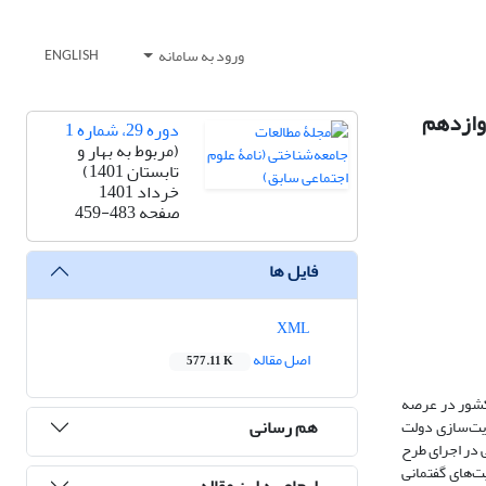
ورود به سامانه
ENGLISH
وازدهم
دوره 29، شماره 1
(مربوط به بهار و
تابستان 1401)
خرداد 1401
صفحه
459-483
فایل ها
XML
اصل مقاله
577.11 K
 کشور در عرصه
هم رسانی
ویت‌سازی دولت
 در اجرای طرح
‌‌های گفتمانی
ارجاع به این مقاله