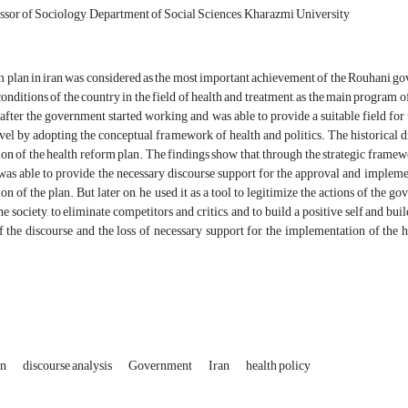
ssor of Sociology, Department of Social Sciences, Kharazmi University
 plan in iran was considered as the most important achievement of the Rouhani gove
conditions of the country in the field of health and treatment, as the main program of
fter the government started working and was able to provide a suitable field for th
evel by adopting the conceptual framework of health and politics. The historical d
n of the health reform plan. The findings show that, through the strategic framewo
s able to provide the necessary discourse support for the approval and implement
n of the plan. But later on, he used it as a tool to legitimize the actions of the gov
he society, to eliminate competitors and critics, and to build a positive self and bui
 the discourse and the loss of necessary support for the implementation of the h
an
discourse analysis
Government
Iran
health policy