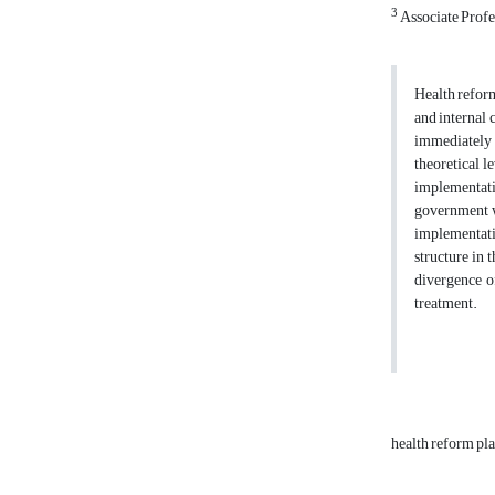
3
Associate Profe
Health reform
and internal 
immediately a
theoretical l
implementatio
government wa
implementatio
structure in t
divergence of
treatment.
health reform pl