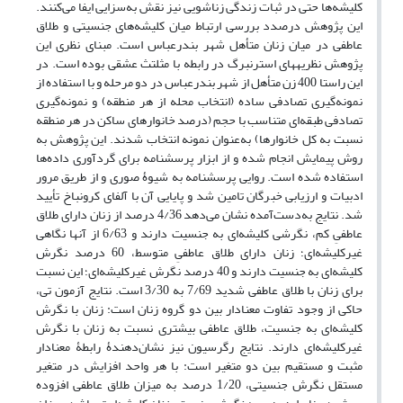
کلیشه‌ها حتی در ثبات زندگی زناشویی نیز نقش به‌سزایی ایفا می‌کنند.
این پژوهش درصدد بررسی ارتباط میان کلیشه‌های جنسیتی و طلاق
عاطفی در میان زنان متأهل شهر بندرعباس است. مبنای نظری این
پژوهش نظریه­های استرنبرگ در رابطه با مثلتث عشقی بوده است. در
این راستا 400 زن متأهل از شهر بندرعباس در دو مرحله و با استفاده از
نمونه‌گیری تصادفی ساده (انتخاب محله از هر منطقه) و نمونه‌گیری
تصادفی طبقه‌ای متناسب با حجم (درصد خانوارهای ساکن در هر منطقه
نسبت به کل خانوارها) به‌عنوان نمونه انتخاب شدند. این پژوهش به
روش پیمایش انجام شده و از ابزار پرسشنامه برای گردآوری داده‌ها
استفاده شده است. روایی پرسشنامه به شیوۀ صوری و از طریق مرور
ادبیات و ارزیابی خبرگان تامین شد و پایایی آن با آلفای کرونباخ تأیید
شد. نتایج به‌دست
آمده نشان می‌دهد 4/36 درصد از زنان دارای طلاق
عاطفیِ کم، نگرشی کلیشه‌ای به جنسیت دارند و 6/63 از آنها نگاهی
غیرکلیشه‌ای؛ زنان دارای طلاق عاطفیِ متوسط، 60 درصد نگرش
کلیشه‌ای به جنسیت دارند و 40 درصد نگرش غیرکلیشه‌ای؛ این نسبت
برای زنان با طلاق عاطفی شدید 7/69 به 3/30 است. نتایج آزمون تی،
حاکی از وجود تفاوت معنادار بین دو گروه زنان است: زنان با نگرش
کلیشه‌ای به جنسیت، طلاق عاطفی بیشتری نسبت به زنان با نگرش
غیرکلیشه‌ای دارند. نتایج رگرسیون نیز نشان‌دهندۀ رابطۀ معنادار
مثبت و مستقیم بین دو متغیر است: با هر واحد افزایش در متغیر
مستقل نگرش جنسیتی، 1/20 درصد به میزان طلاق عاطفی افزوده