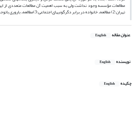
تهران؛2) مطالعهء خانواده در برابر دگرگونیهای اجتماعی؛3)مطالعهء باروری باتوجه به مرگ و میر اطفال و روابط جنسی زوجین."
عنوان مقاله
English
نویسنده
English
چکیده
English