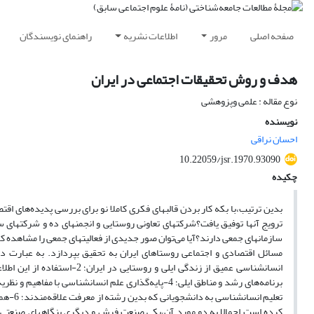
صفحه اصلی
مرور
اطلاعات نشریه
راهنمای نویسندگان
هدف و روش تحقیقات اجتماعی در ایران
نوع مقاله : علمی وپزوهشی
نویسنده
احسان نراقی
10.22059/jsr.1970.93090
چکیده
بدین ترتیب،با بکه کار بردن قالبهای فکری کاملا نو برای بررسی پدیده‌های 
ترویج آنها توفیق یافت؟شرکتهای تعاونی روستایی و انجمنهای ده و شرکتهای سه
سازمانهای جمعی دارند؟آیا می‌توان صور جدیدی از فعالیتهای جمعی را مشاهده‌ 
تعلیم 
کرده است اجمالا به دو مورد آن،یکی صنعت‌ فرش و دیگری بنگاههای صنعتی ته