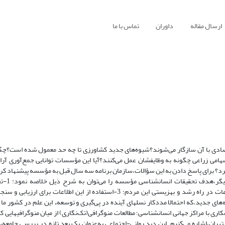
ارسال مقاله
داوران
تماس با ما
اقتصادی با آن سازگار می‌شوند؟شیوه‌های جدید کشاورزی تا چه حد معمول شده است؟چگون
امی‌ زراعی چگونه به وظایفشان عمل می‌کنند؟آیا این مؤسسات توانایی جمع‌آوری آراء ا
کرد؟ برای پاسخ دادن به این سؤالات،سازمان برنامه سه سال قبل به مؤسسه پیشنهاد کرد
مسائل اقتصادی و اجتما
انسانشناسی عمیق از زندگی ایلی و روستایی در ایران؛ 2-استفاده از این اطلاعات در راه رشد و بهزیستی این مردم؛ 3-استفاده از این
انسانشناسی به دانشجویانی که بدین رشته از معرفت علاقه‌مندند؛ 6-همکاری با مراکز جهانی انسانشناسی؛ مطالعات منوگرافی(تک‌نگاری) از میان منو
ران،اشاره می‌کنیم. این دید روانی-اجتماعی به‌عنوان یک بعد تازه در بررسی جامعهء