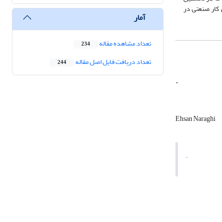
ت است از:1)مطالعهء شرایط روانی-اجتماعی کار صنعتی در
آمار
تعداد مشاهده مقاله
234
تعداد دریافت فایل اصل مقاله
244
.
Ehsan Naraghi
.