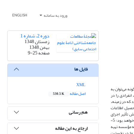
ورود به سامانه
ENGLISH
دوره 2، شماره 1
زمستان 1348
بهمن 1348
صفحه
9-25
فایل ها
XML
ه می‌توان‌ به
اصل مقاله
530.5 K
نفرادی‌ را در
 که در زمینهء
عی روستاهای ایران به تحقیق بپردازد. به عبارت دیگر،هدف تحقیقات انسانشناسی مؤسسه‌ را می‌توان به شرح ذیل خلاصه نمود: 1-تحصیل اطلاعات
هم رسانی
 اطلاعات برای ارزیابی و سنجش تأثیر اجرای
برنامه‌های رشد و مناطق ایلی؛ 4-پایه‌گذاری علم انسانشناسی با مفاهیم و نظریه‌های جدید،که احتمالا مددکار نسلهای آینده در پی‌گیری و توسعهء این علم در کشور ما خواهد بود؛ 5-
گرافیهایی که مؤسسه تهیه
ارجاع به این مقاله
 ما در نخستین