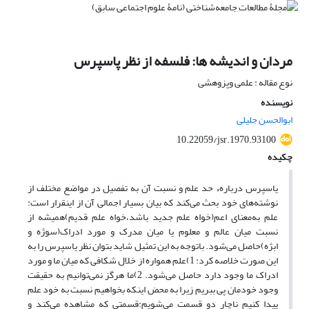
مردان و اندیشه ها: فلسفه از نظر پاسپرس
نوع مقاله : علمی وپزوهشی
نویسنده
ابوالحسن جلیلی
10.22059/jsr.1970.93100
چکیده
یاسپرس دربارهء حد علم و نسبت آن به تفصیل در مواضع مختلف از
نوشته‌های‌ خود بحث می‌کند که بیان بسیار اجمالی آن از اینقرار است:
علم به‌معنای اعم(خواه علم جدید باشد،خواه علم قدیم)همیشه از
نسبت میان‌ عالم و معلوم یا میان مدرک و مورد ادراک(سوژه و
ابژه)حاصل می‌شود. باتوجه به این تمثیل شاید بتوان نظر یاسپرس را به
این صورت خلاصه کرد: 1)علم همواره از خلال شکافی که میان ما و مورد
ادراک ما وجود دارد حاصل‌ می‌شود. 2)ما هرگز نمی‌توانیم به حقیقت
وجود خودمان پی ببریم زیرا به محض اینکه بخواهیم‌ نسبت به خود علم
پیدا کنیم ناچار دو قسمت می‌شویم:قسمتی که مشاهده می‌کند و