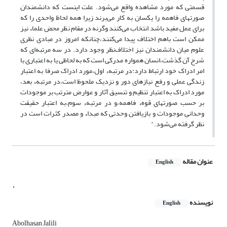
قسمتی‌ که مورد مشاهده واقع می‌شود. علت اینست که دانشمندان
صورتهای فاهمه را یکسان به‌ کار می‌برند زیرا همه لحاظ واحدی را که
برای عمل مفید باشد انتخاب می‌کنند وگرنه در مقام نظر محض علماء نیز
ممکن است باهم اختلاف پیدا می‌کنند،چنانکه امروز در مبادی نظری‌
علوم میان دانشمندان نیز اختلاف‌نظر وجود دارد. در سه مرتبه‌ای که
شرح آن گذشت،انسان همواره مدرکی‌ است که به لحاظی یا به اعتباری با
امر ادراک خود ارتباط دارد:در مرتبهء اول،مورد ادراک صرفا به اعتبار
زندگی عملی و رفع نیازهای دور و نزدیک ملحوظ است،در مرتبهء بعد،
مورد ادراک به اعتبار تنظیم و تنسیق آثار و عوارض مترتب بر موجودات
بر حسب صورتهای قوهء فاهمه،و در مرتبهء سوم،به اعتبار حقیقت
وحدانی موجودات و بازیافتن وحدتی که مبداء و مصدر کثرات است در
نظر گرفته می‌شود."
عنوان مقاله
English
.
نویسنده
English
Abolhasan Jalili