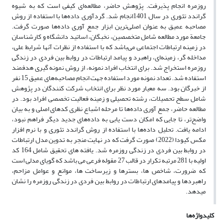
روزمره انجام پذیرفت. پژوهش حاضر، مطالعه‌ای کیفی است که به شیوه
گراندد تئوری در سال 1401انجام شد. گردآوری داده‌ها با استفاده از روش
مصاحبه عمیق به عنوان اصلی‌ترین ابزار جمع آوری داده‌ها صورت گرفت.
جامعة مورد مطالعه شامل متخصصین، نخبگان، اساتید دانشگاه و کارشناسان
در زمینه ارتباطات اجتماعی می‌باشد که با استفاده از نظرات آنها شرایط علی،
مداخله گر، زمینه‌ای، راهبرد و پیامد ارتباطات در روابط بین فردی در زندگی
روزمره استخراج شد. برای انتخاب افراد نمونه، از روش نمونه گیری هدفمند
استفاده شد. تعداد نمونه مورد استفاده جهت انجام مصاحبه‌های عمیق 15 نفر
از خبرگان بود. سه معیار مورد نظر برای انتخاب شرکت کنندگان در پژوهش
شامل سطح تحصیلات، رشته تحصیلی و زمینه فعالیت تخصصی افراد بود. در
مطالعه حاضر، جمع آوری داده‌ها تا مرحله اشباع نظری کدهای اصلی و به بیان
واضح‌تر، تا جایی که امکان دست یابی به داده‌های جدید دیگر فراهم نبود،
ادامه یافت. تحلیل داده‌ها با استفاده از روش گراندد تئوری و با نرم افزار
مکس کیودا (2022) صورت گرفت که در نهایت منجر به تدوین مدل ارتباطات
در روابط بین فردی در زندگی روزمره شد. یافته های تحقیق شامل 164 کد
اولیه با 281 مرتبه تکرار در قالب 27 مقوله فرعی می باشد که گویای مدلی است
که ضرورت، شاخص ها، بسترها و زیرساخت ها، موانع و عوامل مزاحم،
راهبردها و پیامدهای ارتباطات در روابط بین فردی در زندگی روزمره را نشان
می­دهد.
کلیدواژه‌ها