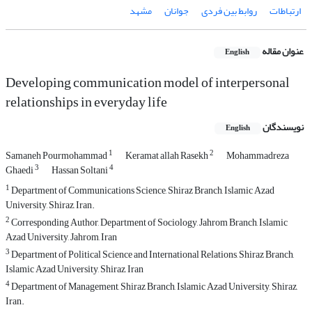
ارتباطات
روابط بین فردی
جوانان
مشهد
عنوان مقاله
English
Developing communication model of interpersonal
relationships in everyday life
نویسندگان
English
1
2
Samaneh Pourmohammad
Keramat allah Rasekh
Mohammadreza
3
4
Ghaedi
Hassan Soltani
1
Department of Communications Science, Shiraz Branch, Islamic Azad
University, Shiraz, Iran.
2
Corresponding Author, Department of Sociology, Jahrom Branch, Islamic
Azad University, Jahrom, Iran
3
Department of Political Science and International Relations, Shiraz Branch,
Islamic Azad University, Shiraz, Iran
4
Department of Management, Shiraz Branch, Islamic Azad University, Shiraz,
Iran.