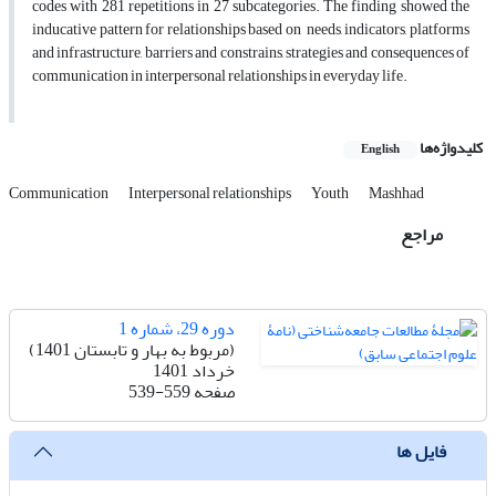
codes with 281 repetitions in 27 subcategories. The finding showed the
inducative pattern for relationships based on needs, indicators, platforms
and infrastructure, barriers and constrains, strategies and consequences of
communication in interpersonal relationships in everyday life.
کلیدواژه‌ها
English
Communication
Interpersonal relationships
Youth
Mashhad
مراجع
دوره 29، شماره 1
(مربوط به بهار و تابستان 1401)
خرداد 1401
صفحه
539-559
فایل ها