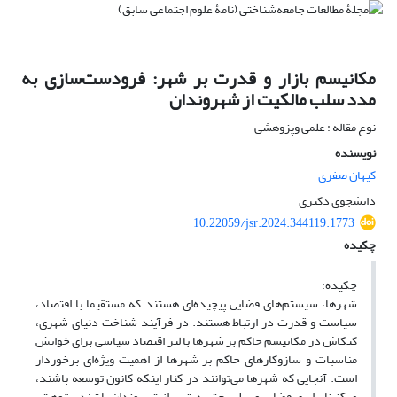
مکانیسم بازار و قدرت بر شهر: فرودست‌سازی به
مدد سلب مالکیت از شهروندان
نوع مقاله : علمی وپزوهشی
نویسنده
کیهان صفری
دانشجوی دکتری
10.22059/jsr.2024.344119.1773
چکیده
چکیده:
شهرها، سیستم‌های فضایی پیچیده‌ای هستند که مستقیما با اقتصاد،
سیاست و قدرت در ارتباط هستند. در فرآیند شناخت دنیای شهری،
کنکاش در مکانیسم حاکم بر شهرها با لنز اقتصاد سیاسی برای خوانش
مناسبات و سازوکارهای حاکم بر شهرها از اهمیت ویژه‌ای برخوردار
است. آنجایی که شهرها می‌توانند در کنار اینکه کانون توسعه باشند،
مرکز نابرابری‌ فضایی و سلب حق به شهر از شهروندان باشند. پژوهش