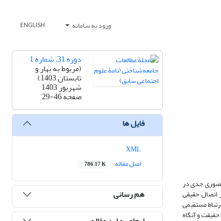
ورود به سامانه
ENGLISH
دوره 31، شماره 1
(مربوط به بهار و
تابستان 1403)
شهریور 1403
صفحه
29-46
فایل ها
XML
اصل مقاله
786.17 K
روحی (Geisteswissenschaften) یکی از اموری است که حضوری جدی در
هم رسانی
 اتصال حقیقی
رتباط مستقیمی
حقیقت و آنگاه
ارجاع به این مقاله