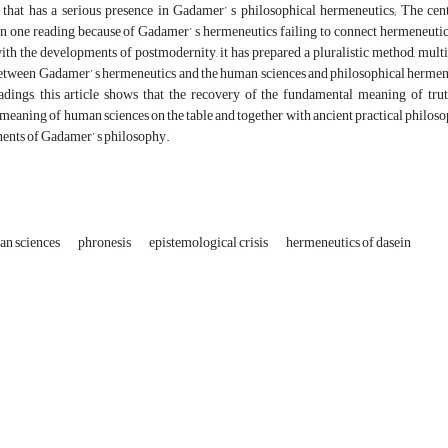
s that has a serious presence in Gadamer’ s philosophical hermeneutics; The cen
n one reading because of Gadamer’ s hermeneutics failing to connect hermeneutics 
th the developments of postmodernity, it has prepared a pluralistic method, multic
tween Gadamer’ s hermeneutics and the human sciences and philosophical hermeneut
adings, this article shows that the recovery of the fundamental meaning of tr
eaning of human sciences on the table and together with ancient practical philosophy
ents of Gadamer’ s philosophy.
n sciences
phronesis
epistemological crisis
hermeneutics of dasein