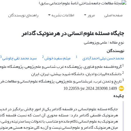
صفحه اصلی
مرور
اطلاعات نشریه
راهنمای نویسندگان
جایگاه مسئله علوم انسانی در هرمنوتیک گادامر
نوع مقاله : علمی وپزوهشی
نویسندگان
3
2
1
محمدحسن نیلی احمدآبادی
میثم سفیدخوش
سید محمد تقی چاوشی
1
گروه فلسفه علم و فناوری، پژوهشکده غرب شناسی و علم پژوهی، پژوهشگاه علوم ان
2
دانشکده الهیات و ادیان، دانشگاه شهید بهشتی، تهران، ایران
3
تاریخ و تمدن غرب، غربشناسی و علم پژوهی، پژوهشگاه علوم انسانی و مطالعات فره
10.22059/jsr.2024.283098.1409
چکیده
هرمنوتیک فلسفی گادامر دارد؛ مسئله محوری آن است که نسبت فلسفه گادام
هرمنوتیک به علوم انسانی ناکام مانده و متناسب با تحولات پسا مدرنیته روشی م
میان هرمنوتیک گادامر و علوم انسانی نیست و آن به کلی متوجه هستی هرمنوتیکی