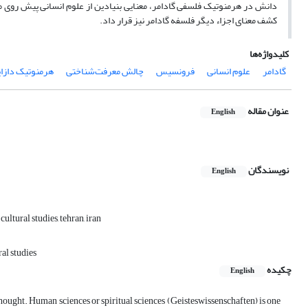
دانش در هرمنوتیک فلسفی گادامر، معنایی بنیادین از علوم انسانی پیش روی ما 
کشف معنای اجزاء دیگر فلسفه گادامر نیز قرار داد.
کلیدواژه‌ها
گادامر
علوم انسانی
فرونسیس
چالش معرفت‌شناختی
هرمنوتیک دازا
عنوان مقاله
English
نویسندگان
English
ltural studies, tehran, iran
ral studies
چکیده
English
thought. Human sciences or spiritual sciences (Geisteswissenschaften) is one