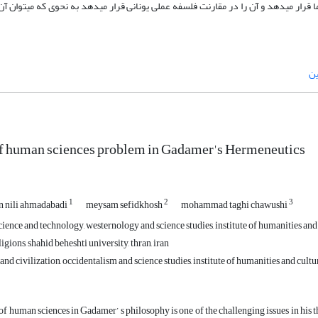
قرار میدهد و آن را در مقارنت فلسفه عملی یونانی قرار میدهد به نحوی که میتوان آن 
ین
of human sciences problem in Gadamer's Hermeneutics
1
2
3
 nili ahmadabadi
meysam sefidkhosh
mohammad taghi chawushi
ience and technology, westernology and science studies, institute of humanities and cu
gions, shahid beheshti university, thran, iran
and civilization, occidentalism and science studies, institute of humanities and cultu
of human sciences in Gadamer’ s philosophy is one of the challenging issues in his 