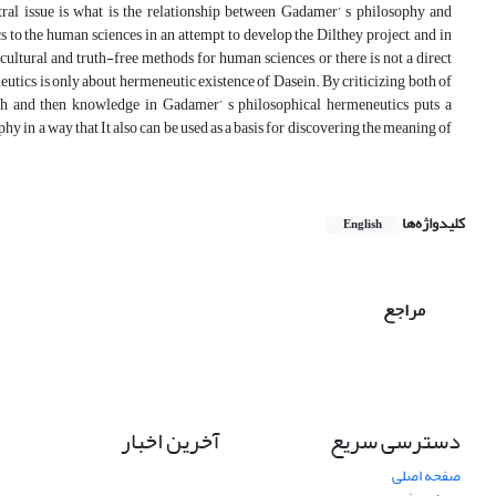
tral issue is what is the relationship between Gadamer’ s philosophy and
to the human sciences in an attempt to develop the Dilthey project, and in
ultural and truth-free methods for human sciences, or there is not a direct
ics is only about hermeneutic existence of Dasein. By criticizing both of
uth and then knowledge in Gadamer’ s philosophical hermeneutics puts a
 in a way that It also can be used as a basis for discovering the meaning of
کلیدواژه‌ها
English
مراجع
دسترسی سریع
آخرین اخبار
صفحه اصلی