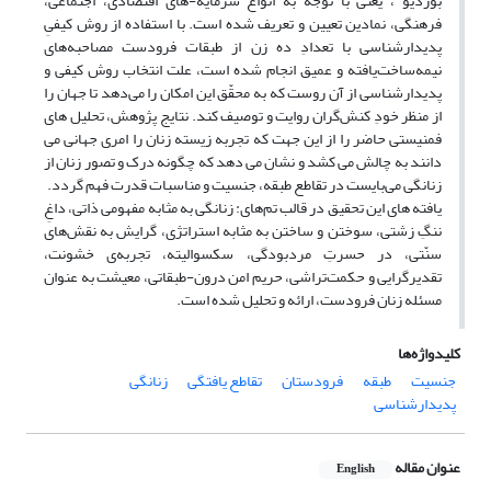
بوردیو ، یعنی با توجّه به انواع سرمایه-های اقتصادی، اجتماعی،
فرهنگی، نمادین تعیین و تعریف شده است. با استفاده از روش کیفیِ
پدیدارشناسی با تعدادِ ده زن از طبقات فرودست مصاحبه‌های
نیمه‌ساخت‌یافته و عمیق انجام شده است، علت انتخاب روش کیفی و
پدیدارشناسی از آن روست که به محقّق این امکان را می‌دهد تا جهان را
از منظر خودِ کنش‌گران روایت و توصیف کند. نتایج پژوهش، تحلیل های
فمنیستی حاضر را از این جهت که تجربه زیسته زنان را امری جهانی می
دانند به چالش می کشد و نشان می دهد که چگونه درک و تصور زنان از
زنانگی می‌بایست در تقاطع طبقه، جنسیت و مناسبات قدرت فهم گردد.
یافته های این تحقیق در قالب تم‌های: زنانگی به مثابه مفهومی ذاتی، داغِ
ننگِ زشتی، سوختن و ساختن به مثابه استراتژی، گرایش به نقش‌های
سنّتی، در حسرتِ مردبودگی، سکسوالیته، تجربه‌ی خشونت،
تقدیرگرایی و حکمت‌تراشی، حریم امن درون-طبقاتی، معیشت به عنوان
مسئله زنان فرودست، ارائه و تحلیل شده است.
کلیدواژه‌ها
جنسیت
طبقه
فرودستان
تقاطع یافتگی
زنانگی
پدیدارشناسی
عنوان مقاله
English