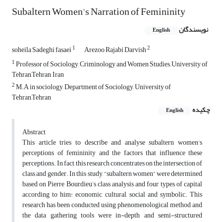
Subaltern Women's Narration of Femininity
نویسندگان
English
1
2
soheila Sadeghi fasaei
Arezoo Rajabi Darvish
1
Professor of Sociology, Criminology and Women Studies, University of
Tehran,Tehran, Iran
2
M.A in sociology, Department of Sociology, University of
Tehran,Tehran
چکیده
English
Abstract
This article tries to describe and analyse subaltern women’s
perceptions of femininity and the factors that influence these
perceptions. In fact, this research concentrates on the intersection of
class and gender. In this study, “subaltern women” were determined
based on Pierre Bourdieu’s class analysis and four types of capital
according to him: economic, cultural, social and symbolic. This
research has been conducted using phenomenological method and
the data gathering tools were in-depth and semi-structured