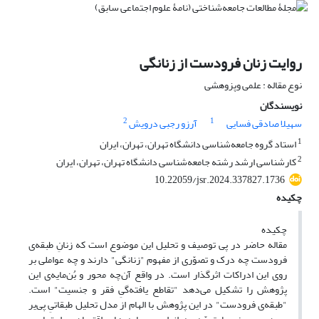
روایت زنان فرودست از زنانگی
نوع مقاله : علمی وپزوهشی
نویسندگان
2
1
سهیلا صادقی فسایی
آرزو رجبی درویش
1
استاد گروه جامعه‌شناسی دانشگاه تهران، تهران، ایران
2
کارشناسی ارشد رشته جامعه‌شناسی دانشگاه تهران، تهران، ایران
10.22059/jsr.2024.337827.1736
چکیده
چکیده
مقاله حاضر در پی توصیف و تحلیل این موضوع است که زنانِ طبقه‌ی
فرودست چه درک و تصوّری از مفهوم "زنانگی" دارند و چه عواملی بر
روی این ادراکات اثرگذار است. در واقع آن‌چه محور و بُن‌مایه‌‌ی این
پژوهش را تشکیل می‌دهد "تقاطع یافته‌گیِ فقر و جنسیت" است.
"طبقه‌ی فرودست" در این پژوهش با الهام از مدل تحلیل طبقاتیِ پی‌یر