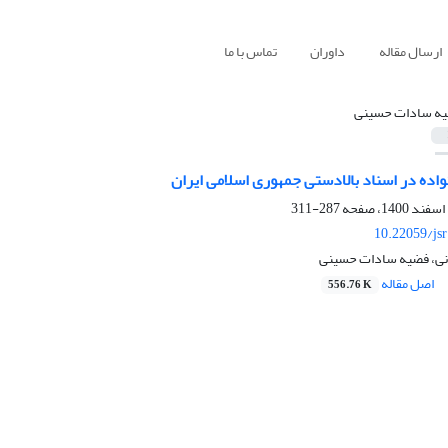
ارسال مقاله
داوران
تماس با ما
ه سادات حسینی
واده در اسناد بالادستی جمهوری اسلامی ایران
287-311
10.22059/js
ی، فضیه سادات حسینی
اصل مقاله
556.76 K