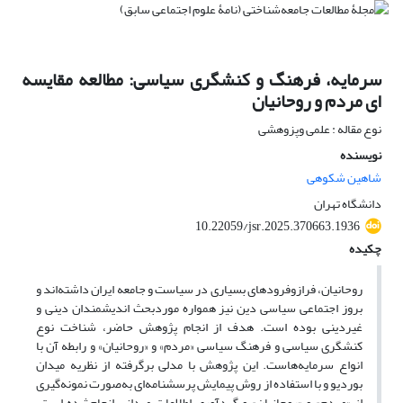
سرمایه، فرهنگ و کنشگری سیاسی: مطالعه مقایسه
ای مردم و روحانیان
نوع مقاله : علمی وپزوهشی
نویسنده
شاهین شکوهی
دانشگاه تهران
10.22059/jsr.2025.370663.1936
چکیده
روحانیان، فرازوفرودهای بسیاری در سیاست و جامعه ایران داشته‌اند و
بروز اجتماعی سیاسی دین نیز همواره موردبحث اندیشمندان دینی و
غیردینی بوده است. هدف از انجام پژوهش حاضر، شناخت نوع
کنشگری سیاسی و فرهنگ سیاسی «مردم» و «روحانیان» و رابطه آن با
انواع سرمایه‌هاست. این پژوهش با مدلی برگرفته از نظریه میدان
بوردیو و با استفاده از روش پیمایش پرسشنامه‌ای به‌صورت نمونه‌گیری
از «مردم» و «روحانیان» و گردآوری اطلاعات میدانی انجام‌شده است.