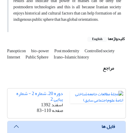
results also indicate that power of masses can be deny the
postmodern technologies and this is all because Iranian society
enjoys historical and cultural factors that can help formation of an
indigenous public sphere that has global orientations.
کلیدواژه‌ها
English
Panopticon
bio-power
Post modernity
Controlled society
Internet
Public Sphere
Irano-Islamic history
مراجع
دوره 20، شماره 2 - شماره
پیاپی 2
اسفند 1392
صفحه
83-110
فایل ها