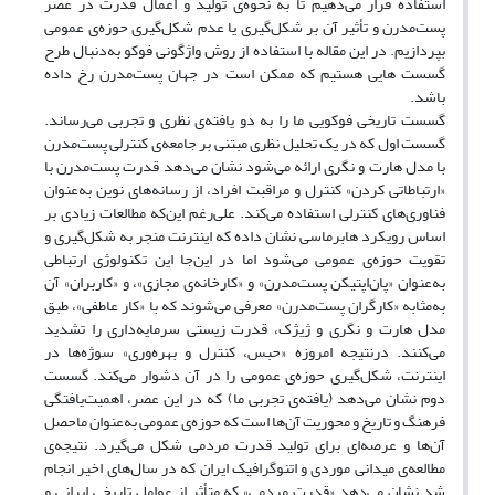
استفاده قرار می‌دهیم تا به نحوه‌ی تولید و اعمال قدرت در عصر
پست‌مدرن و تأثیر آن بر شکل‌گیری یا عدم شکل‌گیری حوزه‌ی عمومی
بپردازیم. در این مقاله با استفاده از روش واژگونی فوکو به‌دنبال طرح
گسست هایی هستیم که ممکن است در جهان پست‌مدرن رخ داده
باشد.
گسست تاریخی فوکویی ما را به دو یافته‌ی نظری و تجربی می‌رساند.
گسست اول که در یک تحلیل نظری مبتنی بر جامعه‌ی کنترلی پست‌مدرن
با مدل هارت و نگری ارائه می‌شود نشان می‌دهد قدرت پست‌مدرن با
«ارتباطاتی کردن» کنترل و مراقبت افراد، از رسانه‌های نوین به‌عنوان
فناوری‌های کنترلی استفاده می‌کند. علی‌رغم این‌که مطالعات زیادی بر
اساس رویکرد هابرماسی نشان داده که اینترنت منجر به شکل‌گیری و
تقویت حوزه‌ی عمومی می‌شود اما در این‌جا این تکنولوژی ارتباطی
به‌عنوان «پان‌اپتیکن پست‌مدرن» و «کارخانه‌ی مجازی»، و «کاربران» آن
به‌مثابه «کارگران پست‌مدرن» معرفی می‌شوند که با «کار عاطفی»، طبق
مدل هارت و نگری و ژیژک، قدرت زیستی سرمایه‌داری را تشدید
می‌کنند. درنتیجه امروزه «حبس، کنترل و بهره‌وری» سوژه‌ها در
اینترنت، شکل‌گیری حوزه‌ی عمومی را در آن دشوار می‌کند. گسست
دوم نشان می‌دهد (یافته‌ی تجربی ما) که در این عصر، اهمیت‌یافتگی
فرهنگ و تاریخ و محوریت آن‌ها است که حوزه‌ی عمومی به‌عنوان ماحصل
آن‌ها و عرصه‌ای برای تولید قدرت مردمی شکل می‌گیرد. نتیجه‌ی
مطالعه‌ی میدانی موردی و اتنوگرافیک ایران که در سال‌های اخیر انجام
شد نشان می‌دهد «قدرت مردمی» که متأثر از عوامل تاریخی ایرانی و