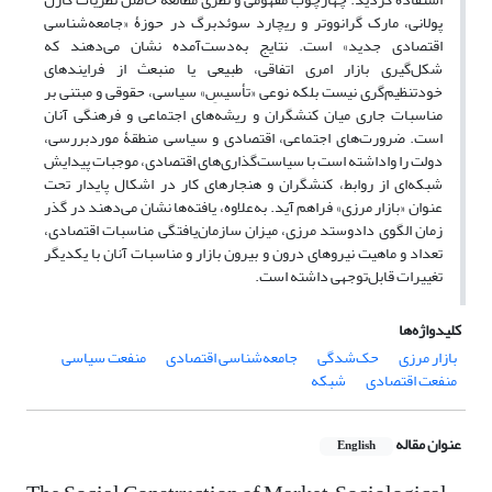
پولانی، مارک گرانووتر و ریچارد سوئدبرگ در حوزۀ «جامعه‌شناسی
اقتصادی جدید» است. نتایج به‌دست‌آمده نشان می‌دهند که
شکل‌گیری بازار امری اتفاقی، طبیعی یا منبعث از فرایندهای
خودتنظیم‌گری نیست بلکه نوعی «تأسیسِ» سیاسی، حقوقی و مبتنی بر
مناسبات جاری میان کنشگران و ریشه‌های اجتماعی و فرهنگی آنان
است. ضرورت‌های اجتماعی، اقتصادی و سیاسی منطقۀ موردبررسی،
دولت را واداشته است با سیاست‌گذاری‌های اقتصادی، موجبات پیدایش
شبکه‌ای از روابط، کنشگران و هنجارهای کار در اشکال پایدار تحت
عنوان «بازار مرزی» فراهم آید. به‌علاوه، یافته‌ها نشان می‌دهند در گذر
زمان الگوی دادوستد مرزی، میزان سازمان‌یافتگی مناسبات اقتصادی،
تعداد و ماهیت نیروهای درون و بیرون بازار و مناسبات آنان با یکدیگر
تغییرات قابل‌توجهی داشته است.
کلیدواژه‌ها
بازار مرزی
حک‌شدگی
جامعه‌شناسی اقتصادی
منفعت سیاسی
منفعت اقتصادی
شبکه
عنوان مقاله
English