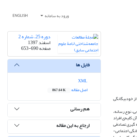
ورود به سامانه
ENGLISH
دوره 25، شماره 2
اسفند 1397
صفحه
653-690
فایل ها
XML
اصل مقاله
867.64 K
از خودبیگانگی
هم رسانی
ی، نوع رسانه،
 کلیه‌ی افراد
ول کوکران 800 نفر بود که نمونه با روش نمونه گیری تصادفی
ارجاع به این مقاله
 18 گویه برای متغیرهای مستقل و 126 گویه برای ازخودبیگانگی اجتماعی-