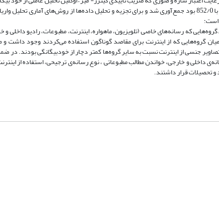
یی بازآزمایی آن 82/0 و پایایی همسانی درونی آن 935/0 بود و با رعایت اعتبار سازه و صوری که ضریب تأییدی کینزر- میر – اوکلین تحلیل عاملی از 
841/0 ، از خود بیگانگی اجتماعی برابر با 860/0و از خودبیگانگی فرهنگی برابر با 852/0 بود‌ جمع‌آوری شد و برای تجزیه و تحلیل داده‌ها از روش‌های آم
 است:
 گروه‌هایی که رسانه‌های خاصی (تلویزیون، ماهواره، اینترنت، مطبوعات، رادیو داخلی و خ
د، میان گروه‌هایی که از اینترنت برای مقاصد گوناگون استفاده می‌کردند وجود داشت
اویر جنسی از اینترنت نسبت به سایر گروه‌ها کمتر دچار از خودبیگانگی بودند. در ضمن‌
نه‌ی داخلی و خارجی‌، خواندن مطالب مطبوعاتی ، نوع رسانه‌ی ترجیحی، استفاده از اینترنت‌
 و تحصیلات قرار داشتند‌.