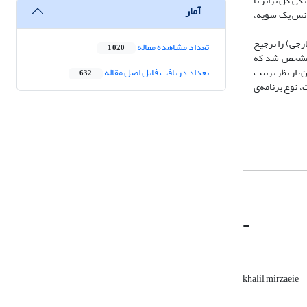
خود بیگانگی کل برابر با
آمار
اری تحلیل واریانس یک سویه‌،
ارجی) را ترجیح
تعداد مشاهده مقاله
1,020
 و مشخص شد که
، از نظر ترتیب
تعداد دریافت فایل اصل مقاله
632
، نوع برنامه‌ی
-
khalil mirzaeie
-