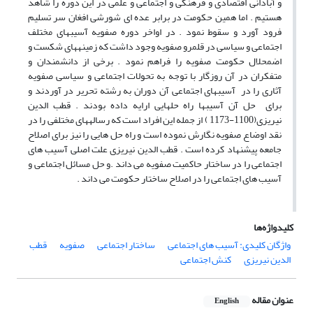
و آبادانی اقتصادی و فرهنگی و اجتماعی و علمی در این دوره را شاهد
هستیم . اما همین حکومت در برابر عده ای شورشی افغان سر تسلیم
فرود آورد و سقوط نمود . در اواخر دوره صفویه آسیب‏های مختلف
اجتماعی و سیاسی در قلمرو صفویه وجود داشت که زمینه‏های شکست و
اضمحلال حکومت صفویه را فراهم نمود . برخی از دانشمندان و
متفکران در آن روزگار با توجه به تحولات اجتماعی و سیاسی صفویه
آثاری را در آسیب‏های اجتماعی آن دوران به رشته تحریر در آوردند و
برای حل آن آسیب‏ها راه حل‏هایی ارایه داده بودند . قطب الدین
نیریزی(1100-1173 ) از جمله این افراد است که رساله‏های مختلفی را در
نقد اوضاع صفویه نگارش نموده است و راه حل هایی را نیز برای اصلاح
جامعه پیشنهاد کرده است . قطب الدین نیریزی علت اصلی آسیب های
اجتماعی را در ساختار حاکمیت صفویه می داند .و حل مسائل اجتماعی و
آسیب های اجتماعی را در اصلاح ساختار حکومت می داند .
کلیدواژه‌ها
واژگان کلیدی: آسیب های اجتماعی
ساختار اجتماعی
صفویه
قطب
الدین نیریزی
کنش اجتماعی
عنوان مقاله
English