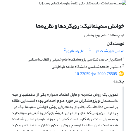
خوانش سمپتماتیک؛ رویکردها و نظریه‌ها
نوع مقاله : علمی وپزوهشی
نویسندگان
2
1
عباس خورشیدنام
علی انتظاری
1
استادیار جامعه‌شناسی پژوهشکده امام خمینی و انقلاب اسلامی
2
دانشیار جامعه‌شناسی دانشگاه علامه طباطبائی
10.22059/jsr.2020.78505
چکیده
تدوین یک روش منسجم و قابل اعتماد همواره یکی از دغدغه­های مهم
دانشمندان و پژوهشگران در حوزه علوم اجتماعی بوده است. این مقاله
بر اساس مطالعات کتابخانه­ای به معرفی روش خوانش سمپتماتیک می­
پردازد. این روش که تفاوت­های مهمی با روش­های کمی و کیفی مرسوم دارد
و محصول سنت روانکاوی است کمتر در حوزه علوم اجتماعی شناخته
شده است. این مقاله با توضیح روش مذکور نشان می­دهد که رویکرد