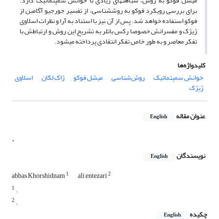
میشل فوکو به روش، شباهت­های زیادی با خوانش سمپتماتیک دارد.
برای بررسی رویکرد فوکو به روش­شناسی، از تفسیر جورجیو آگامبن از
فوکو اسنفاده خواهد شد. پس از آن نیز با استناد به آرا و نظرات اسلاوی
ژیژک و مفسرانش خصوصا رکس باتلر به تشریح این روش و ارتباطش با
تفکر معاصر و به طور خاص تفکر انتقادی پرداخته می­شود.
کلیدواژه‌ها
خوانش سمپتماتیک
روش‌شناسی
میشل فوکو
ژاک لکان
اسلاوی
ژیژک
عنوان مقاله
English
.
نویسندگان
English
1
2
abbas Khorshidnam
ali entezari
1
.
2
.
چکیده
English