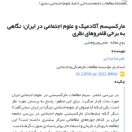
مارکسیسم آکادمیک و علوم اجتماعی در ایران: نگاهی
به برخی قلمروهای نظری
نوع مقاله : علمی وپزوهشی
نویسنده
علیرضا مرادی
استادیار مؤسسه مطالعات فرهنگی و اجتماعی
10.22059/jsr.2022.88941
چکیده
در بررسی حاضر، سهم مطالعات مارکسیستی در علوم اجتماعی ایران
مورد بحث قرار می­گیرد. برای این منظور، پاسخ به پرسش مورد نظر
است. یکی اینکه آیا می­توان از علوم اجتماعیِ چپ­گرا در ایران سخن گفت؟
دیگر آنکه چشم‌انداز مارکسیستیِ علوم اجتماعی در بررسی جامعه
ایران بر کدام حوزه‌های مطالعاتی تمرکز بیشتری داشته است؟ این
مطالعه با رویکرد تاریخی و استفاده از روش اسنادی صورت گرفته است.
مقاله حاضر نشان می‌دهد که تکاپوهای نظری چپ‌گرایانه، ادبیات