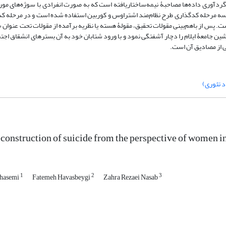
اشباع نظری برابر با 61 نفر برآورد شد. ابزار گردآوری داده‌ها مصاحبۀ نیمه‌ساختاریافته است که به صورت انفرادی با سوژه‌ه
زیرمقوله و28 مقوله استخراج گردیده است. پس از باهم‌بینی مقولات تحقیق، مقولۀ هسته یا نظریه برآمده از مقولات تحت ع
یشین جامعۀ ایلام را دچار آشفتگی نمود و با ورود شتابان خود به آن بسترهای انشقاق اج
ی از مصادیق آن است.
د تئوری)
construction of suicide from the perspective of women in
1
2
3
hasemi
Fatemeh Havasbeygi
Zahra Rezaei Nasab