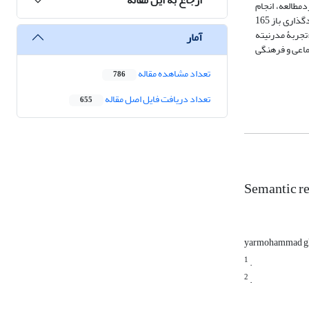
ای موردمطالعه، انجام
گرفته است. فرمت داده‌ها در قالب صوت بوده و برای تجزیه و تحلیل داده‌ها از سه مرحله کدگذاری طرح نظام‌مند اشتراوس و کوربین استفاده شده است و در مرحله کدگذاری باز 165
نوان «تجربۀ مدرنیته
آمار
تماعی و فرهنگی
تعداد مشاهده مقاله
786
تعداد دریافت فایل اصل مقاله
655
Semantic re
yarmohammad g
1
.
2
.