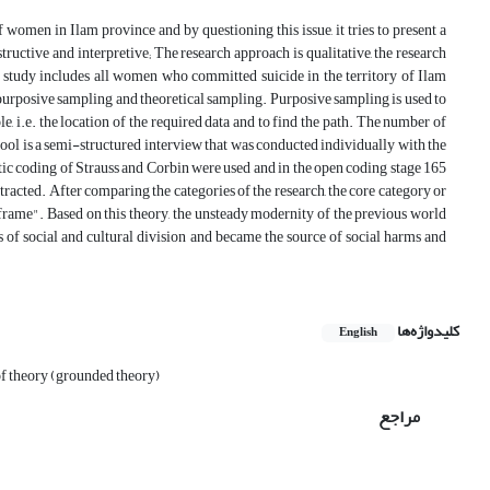
 women in Ilam province and by questioning this issue, it tries to present a
ructive and interpretive; The research approach is qualitative, the research
er study includes all women who committed suicide in the territory of Ilam
n purposive sampling and theoretical sampling. Purposive sampling is used to
e, i.e. the location of the required data and to find the path. The number of
 tool is a semi-structured interview that was conducted individually with the
atic coding of Strauss and Corbin were used and in the open coding stage 165
racted. After comparing the categories of the research, the core category or
rame". Based on this theory, the unsteady modernity of the previous world
ns of social and cultural division and became the source of social harms and
کلیدواژه‌ها
English
f theory (grounded theory)
مراجع