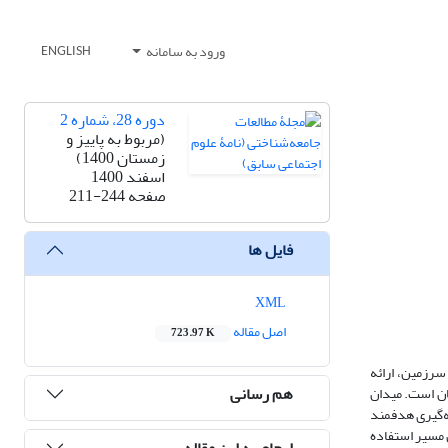
ورود به سامانه
ENGLISH
دوره 28، شماره 2
(مربوط به پاییز و
زمستان 1400)
اسفند 1400
صفحه
211-244
فایل ها
XML
اصل مقاله
723.97 K
سرزمین، ارائه
هم رسانی
ان است. میدان
ه‌گیری هدفمند
ن مسیر استفاده
ارجاع به این مقاله