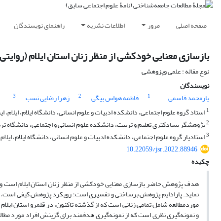
صفحه اصلی
مرور
اطلاعات نشریه
راهنمای نویسندگان
بازسازی معنایی خودکشی از منظر زنان استان ایلام (روایتی 
نوع مقاله : علمی وپزوهشی
نویسندگان
3
2
1
یارمحمد قاسمی
فاطمه هواس بیگی
زهرا رضایی نسب
1
استاد گروه علوم اجتماعی، دانشکده ادبیات و علوم انسانی، دانشگاه ایلام، ایلام، ای
2
پژوهشگر پسادکتری تعلیم و تربیت، دانشکده علوم انسانی و اجتماعی، دانشگاه ترب
3
استادیار گروه علوم اجتماعی، دانشکده ادبیات و علوم انسانی، دانشگاه ایلام، ایلام، 
10.22059/jsr.2022.88946
چکیده
هدف پژوهش حاضر بازسازی معنایی خودکشی از منظر زنان استان ایلام است و تل
نماید. پارادایم پژوهش برساختی و تفسیری است؛ رویکرد پژوهش کیفی است، اس
موردمطالعه شامل تمامی زنانی است که از گذشته تاکنون، در قلمرو استان ایلام
و نمونه‌گیری نظری است که از نمونه‌گیری هدفمند برای گزینش افراد مورد مطالع