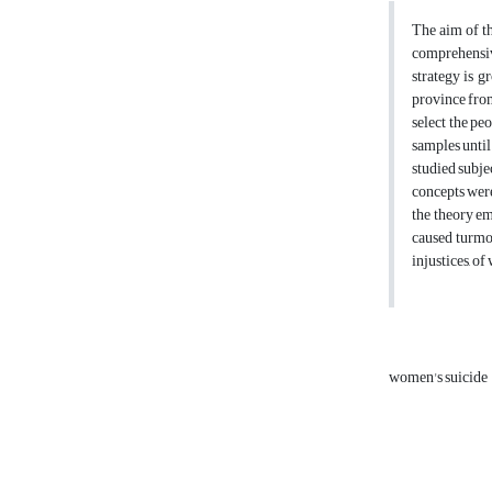
The aim of th
comprehensive
strategy is g
province from
select the pe
samples until
studied subje
concepts were
the theory em
caused turmoi
injustices, o
women's suicide