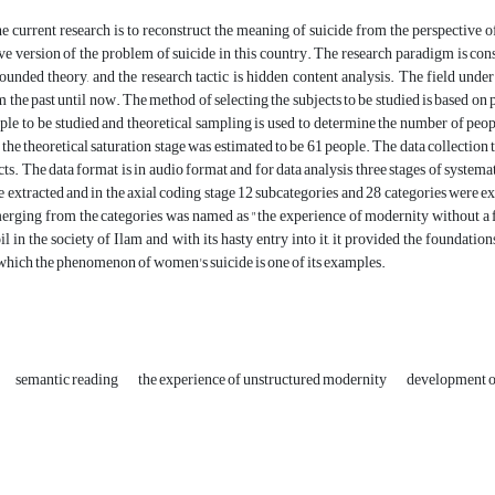
e current research is to reconstruct the meaning of suicide from the perspective of
 version of the problem of suicide in this country. The research paradigm is const
rounded theory, and the research tactic is hidden content analysis. The field und
 the past until now. The method of selecting the subjects to be studied is based o
ople to be studied and theoretical sampling is used to determine the number of peopl
 the theoretical saturation stage was estimated to be 61 people. The data collection
cts. The data format is in audio format and for data analysis three stages of system
 extracted and in the axial coding stage 12 subcategories and 28 categories were ext
erging from the categories was named as "the experience of modernity without a f
l in the society of Ilam and with its hasty entry into it, it provided the foundatio
f which the phenomenon of women's suicide is one of its examples.
semantic reading
the experience of unstructured modernity
development o