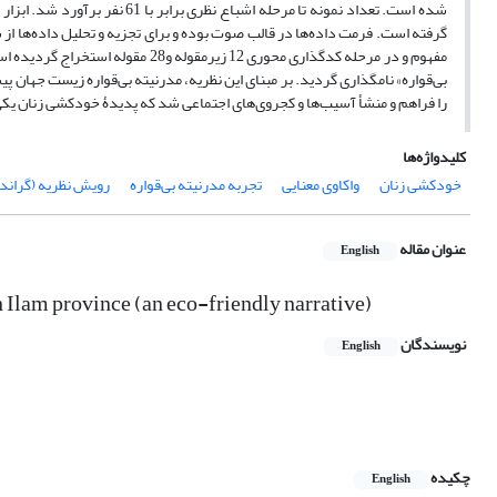
شده است. تعداد نمونه تا مرحله 
مفهوم و در مرحله کدگذاری محوری 12 
بی‌قواره» نامگذاری گردید. بر مبنای این نظریه، مدرنیته بی‌قواره زیست جهان پ
را فراهم و منشأ آسیب‌ها و کجروی‌های اجتماعی شد که پدیدۀ خودکشی زنان یک
کلیدواژه‌ها
خودکشی زنان
واکاوی معنایی
تجربه مدرنیته بی‌قواره
رویش نظریه (گراند
عنوان مقاله
English
 Ilam province (an eco-friendly narrative)
نویسندگان
English
چکیده
English