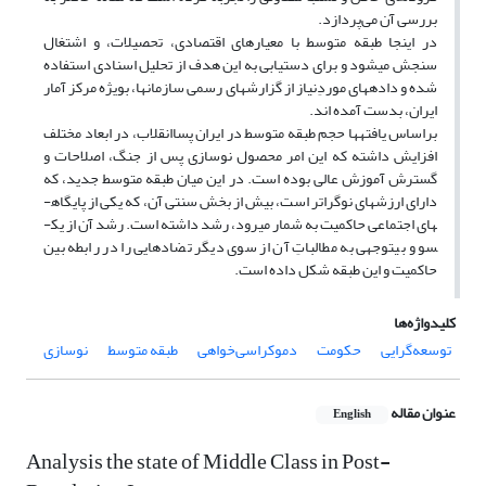
بررسی آن می‌پردازد.
در اینجا طبقه متوسط با معیارهای اقتصادی، تحصیلات، و اشتغال
سنجش می­شود و برای دستیابی به این هدف از تحلیل اسنادی استفاده
شده و داده­های موردِنیاز از گزارش­های رسمی سازمان­ها، بویژه مرکز آمار
ایران، بدست آمده ­اند.
براساس یافته­ها حجم طبقه متوسط در ایران پساانقلاب، در ابعاد مختلف
افزایش داشته که این امر محصول نوسازی پس از جنگ، اصلاحات و
گسترش آموزش عالی بوده است. در این میان طبقه متوسط جدید، که
دارای ارزش­های نوگراتر است، بیش از بخش سنتی آن، که یکی از پایگاه­
های اجتماعی حاکمیت به شمار می­رود، رشد داشته است. رشد آن از یک­
سو و بی­توجهی به مطالباتِ آن از سوی دیگر تضادهایی را در رابطه بین
حاکمیت و این طبقه شکل داده است.
کلیدواژه‌ها
توسعه‌گرایی
حکومت
دموکراسی‌خواهی
طبقه متوسط
نوسازی
عنوان مقاله
English
Analysis the state of Middle Class in Post-