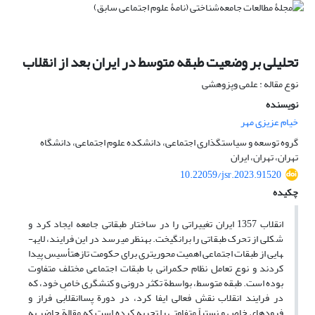
تحلیلی بر وضعیت طبقه متوسط در ایران بعد از انقلاب
نوع مقاله : علمی وپزوهشی
نویسنده
خیام عزیزی مهر
گروه توسعه و سیاستگذاری اجتماعی، دانشکده علوم اجتماعی، دانشگاه
تهران، تهران، ایران
10.22059/jsr.2023.91520
چکیده
انقلاب 1357 ایران تغییراتی را در ساختار طبقاتی جامعه ایجاد کرد و
شکلی از تحرک طبقاتی را برانگیخت. به­نظر می­رسد در این فرایند، لایه­
هایی از طبقات اجتماعی اهمیت محوری­تری برای حکومت تازه­تأسیس پیدا
کردند و نوع تعامل نظام حکم­رانی با طبقات اجتماعی مختلف متفاوت
بوده است. طبقه متوسط، بواسطة تکثر درونی و کنشگری خاصِ خود، که
در فرایند انقلاب نقش فعالی ایفا کرد، در دورة پساانقلابی فراز و
فرودهای خاص و نستباً متفاوتی را تجربه کرده است که مقالة حاضر به