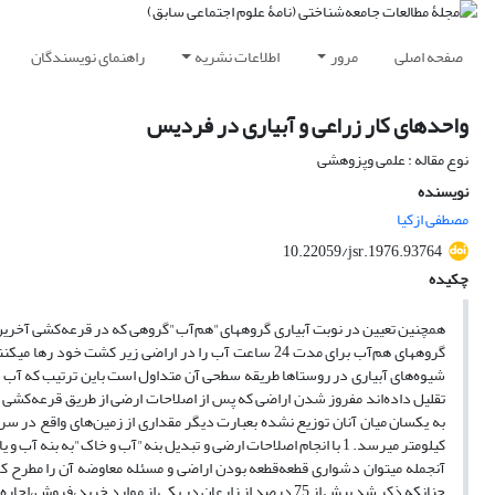
صفحه اصلی
مرور
اطلاعات نشریه
راهنمای نویسندگان
واحدهای کار زراعی و آبیاری در فردیس
نوع مقاله : علمی وپزوهشی
نویسنده
مصطفی ازکیا
10.22059/jsr.1976.93764
چکیده
همچنین تعیین در نوبت آبیاری گروههای‌"هم‌آب‌"گروهی که در قرعه‌کشی آخرین نوب
کیلومتر میرسد. 1 با انجام اصلاحات ارضی و تبدیل بنه‌"آب و خاک‌"به 
آنجمله میتوان دشواری قطعه‌قطعه بودن اراضی و مسئله معاوضه آن را مطرح کر
چنانکه ذکر شد پیش از 75 درصد از زارعان در یکی از موارد خرید،فروش،اجاره،معاوضه‌ و یا چند مورد از آن اقدام کرده‌اند."