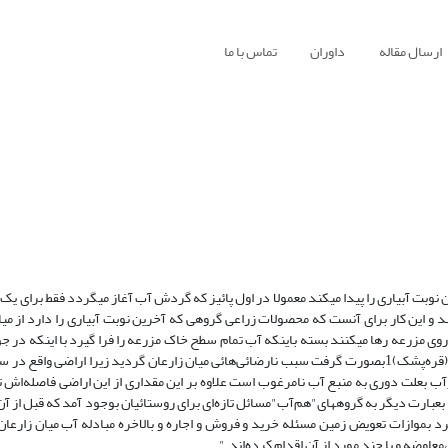
ارسال مقاله
داوران
تماس با ما
ت‌ آبیاری را پیدا میکند معمولا در اول پائیز که گردش آب آغاز میگردد فقط برای یک با
تقلیل داده‌اند مفروز شدن اراضی که پس از اصلاحات ارضی از طریق قرعه‌کشی‌ (قره‌پشک)1بصورت گرفت سبب نارضائی‌هائی میان زارعان گردید زیرا ارا
بنه آب و یا بعبارت دیگر به گروههای‌"هم‌آب‌"مسائل تازه‌ای برای روستائیان بوجود آمد که قبل از آ
د بموازات‌ تعویض زمین مسئله خرید و فروش و اجاره و بالاخره مبادله آب میان زارعا