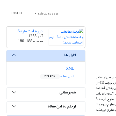
ورود به سامانه
ENGLISH
دوره 4، شماره 6
آذر 1355
صفحه
180-188
فایل ها
XML
اصل مقاله
ر قبل‌ از سایر
289.42 K
گروههای هم‌آب برای مدت 24 ساعت آب را در اراضی زیر کشت خود رها میکنند و این کار برای آنست که محصولات زراعی گروهی که آخرین نوبت آبیاری را دارد از میان‌ نرود. (1)-از
شیوه‌های آبیاری در روستاها طریقه سطحی آن متداول است باین ترتیب که آب‌ روی مزرعه رها میکنند بسته باینکه آب تمام سطح خاک مزرعه را فرا گیرد با اینکه در جوی‌هائی 4 قطعه
هم رسانی
ضی واقع‌ در سرآب و یا بن‌آب
به یکسان میان آنان توزیع نشده بعبارت دیگر مقداری از زمین‌های‌ واقع در سرآب بعلت دوری به منبع آب نامرغوب است علاوه بر این مقداری از این اراضی‌ فاصله‌اش تا منبع آب به 3
ن مطرح نبوده‌ از
ارجاع به این مقاله
ن مطرح میباشد