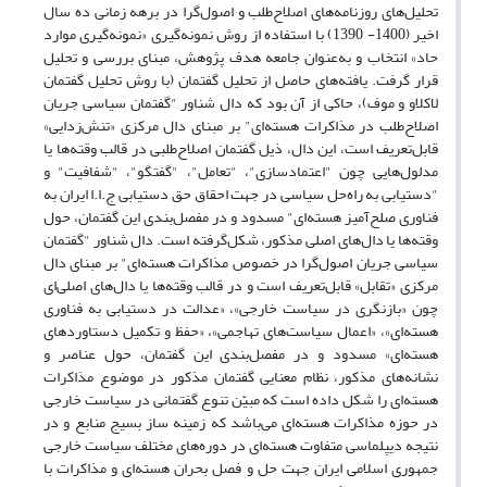
تحلیل‌های روزنامه‌های اصلاح‌طلب و اصول‌گرا در برهه زمانی ده سال
اخیر (1400- 1390) با استفاده از روش نمونه‌گیری «نمونه‌گیری موارد
حاد» انتخاب و به‌عنوان جامعه هدف پژوهش، مبنای بررسی و تحلیل
قرار گرفت. یافته‌های حاصل از تحلیل گفتمان (با روش تحلیل گفتمان
لاکلاو و موف)، حاکی از آن بود که دال شناور "گفتمان سیاسی جریان
اصلاح‌طلب در مذاکرات هسته‌ای" بر مبنای دال مرکزی «تنش‌زدایی»
قابل‌تعریف است، این دال، ذیل گفتمان اصلاح‌طلبی در قالب وقته‌ها یا
مدلول‌هایی چون "اعتمادسازی"، "تعامل"، "گفتگو"، "شفافیت" و
"دستیابی به راه‌حل سیاسی در جهت احقاق حق دستیابی ج.ا.ا ایران به
فناوری صلح‌آمیز هسته‌ای" مسدود و در مفصل‌بندی این گفتمان، حول
وقته‌ها یا دال‌های اصلی مذکور، شکل‌گرفته است. دال شناور "گفتمان
سیاسی جریان اصول‌گرا در خصوص مذاکرات هسته‌ای" بر مبنای دال
مرکزی «تقابل» قابل‌تعریف است و در قالب وقته‌ها یا دال‌های اصلی‌ای
چون «بازنگری در سیاست خارجی»، «عدالت در دستیابی به فناوری
هسته‌ای»، «اعمال سیاست‌های تهاجمی»، «حفظ و تکمیل دستاوردهای
هسته‌ای» مسدود و در مفصل‌بندی این گفتمان، حول عناصر و
نشانه‌های مذکور، نظام معنایی‌ گفتمان مذکور در موضوع مذاکرات
هسته‌ای را شکل داده است که مبیّن تنوع گفتمانی در سیاست خارجی
در حوزه مذاکرات هسته‌ای می‌باشد که زمینه ساز بسیج منابع و در
نتیجه دیپلماسی متفاوت هسته‌ای در دوره‌های مختلف سیاست خارجی
جمهوری اسلامی ایران جهت حل و فصل بحران هسته‌ای و مذاکرات با