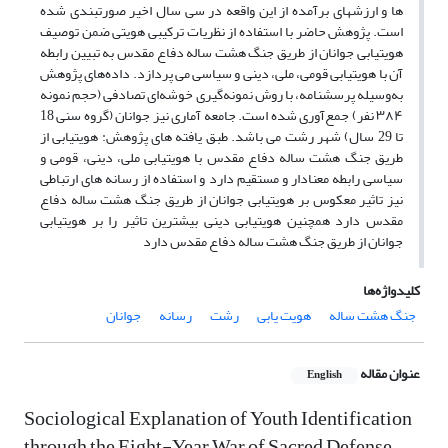
ها و ارزش‏های برآمده از این واقعه در سی سال اخیر صورت‏بندی شده
است. پژوهش حاضر با استفاده از نظریات ترکیبی هویتی ضمن توصیف
هویت‏یابی جوانان از طریق جنگ هشت ساله دفاع مقدس به تبیین رابطه
آن با هویت‏یابی قومی، ملی، دینی و سیاسی می پردازد. داده‌های پژوهش
به‌وسیله پرسشنامه، با روش نمونه‌گیری خوشه‌ای تصادفی (حجم نمونه
۳۸۴ نفر) جمع‌آوری شده است. جامعه آماری نیز جوانان (گروه سنی 18
تا 29 سال) شهر رشت می باشد. طبق یافته های پژوهش: هویت‏یابی از
طریق جنگ هشت ساله دفاع مقدس با هویت‏یابی ملی، دینی، قومی و
سیاسی رابطه معنادار و مستقیم دارد و استفاده از رسانه های ارتباطی
نیز تاثیر معکوس بر هویت‏یابی جوانان از طریق جنگ هشت ساله دفاع
مقدس دارد همچنین هویت‏یابی دینی بیشترین تاثیر را بر هویت‏یابی
جوانان از طریق جنگ هشت ساله دفاع مقدس دارد
کلیدواژه‌ها
جنگ هشت ساله
هویت یابی
رشت
رسانه
جوانان
عنوان مقاله
English
Sociological Explanation of Youth Identification
through the Eight-Year War of Sacred Defense