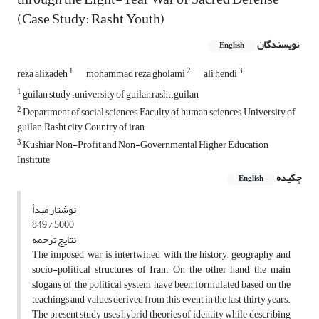
(Case Study: Rasht Youth)
نویسندگان
English
1
2
3
reza alizadeh
mohammad reza gholami
ali hendi
1
guilan study ،university of guilan,rasht.guilan
2
ِDepartment of social sciences, Faculty of human sciences, University of
guilan, Rasht city, Country of iran
3
Kushiar Non-Profit and Non-Governmental Higher Education
Institute
چکیده
English
نوشتار مبدأ
849 / 5000
نتایج ترجمه
The imposed war is intertwined with the history, geography and
socio-political structures of Iran. On the other hand, the main
slogans of the political system have been formulated based on the
teachings and values ​​derived from this event in the last thirty years.
The present study uses hybrid theories of identity while describing