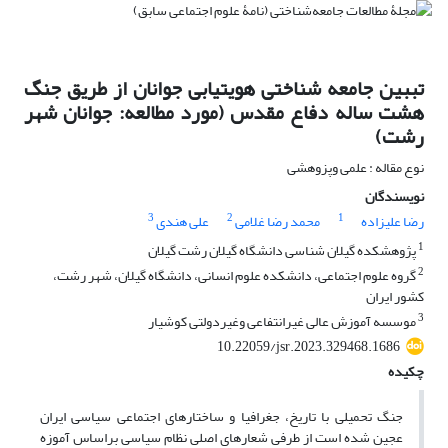
تببین جامعه شناختی هویت‏یابی جوانان از طریق جنگ
هشت ساله دفاع مقدس (مورد مطالعه: جوانان شهر
رشت)
نوع مقاله : علمی وپزوهشی
نویسندگان
3
2
1
رضا علیزاده
محمد رضا غلامی
علی هندی
1
پژوهشکده گیلان شناسی دانشگاه گیلان رشت گیلان
2
گروه علوم اجتماعی، دانشکده علوم انسانی، دانشگاه گیلان، شهر رشت،
کشور ایران
3
موسسه آموزش عالی غیرانتفاعی وغیردولتی کوشیار
10.22059/jsr.2023.329468.1686
چکیده
جنگ تحمیلی با تاریخ، جغرافیا و ساختارهای اجتماعی سیاسی ایران
عجین شده است از طرفی شعارهای اصلی نظام سیاسی براساس آموزه