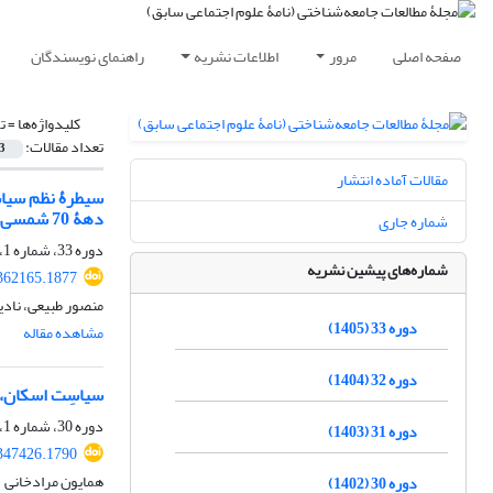
صفحه اصلی
مرور
اطلاعات نشریه
راهنمای نویسندگان
کلیدواژه‌ها =
ت
تعداد مقالات:
3
مقالات آماده انتشار
سیطرۀ نظم سیاسی
دهۀ 70 شمسی تاکنون)
شماره جاری
دوره 33، شماره 1، اردیبهشت 1405، صفحه
شماره‌های پیشین نشریه
.362165.1877
منصور طبیعی، نادی
دوره 33 (1405)
مشاهده مقاله
دوره 32 (1404)
سیاسِت اسکان، ت
دوره 30، شماره 1، شهریور 1402، صفحه
دوره 31 (1403)
.347426.1790
همایون مرادخانی
دوره 30 (1402)