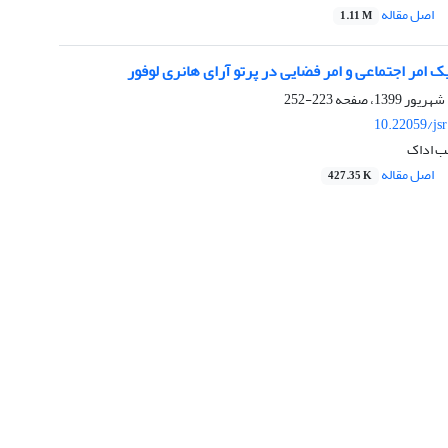
اصل مقاله
1.11 M
یک امر اجتماعی و امر فضایی در پرتو آرای هانری لوفور
223-252
10.22059/js
ب اداک
اصل مقاله
427.35 K