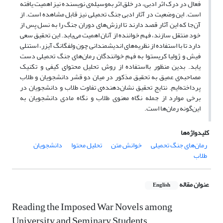
فعال در درک اثر ادبی، در خلق اثر به‌وسیله‌ی نویسنده نیز اهمیت یافته
است. این وضعیت در آثار ادبی جنگ تحمیلی نیز قابل مشاهده است. از
آن‌جا که این آثار قصد دارند تا ارزش‌های دوران جنگ را به نسل پس از
خود منتقل سازند، فهم خواننده از آنان اهمیت می‌یابد. این تحقیق سعی
دارد تا با استفاده از نظریه‌های اندیشمندانی چون ولفگانگ آیزر، استنلی
فیش و ژولیا کریستوا به فهم خوانندگان رمان‌های جنگ تحمیلی دست
یابد. بدین منظور بااستفاده از روش تحلیل محتوای کیفی و تکنیک
مصاحبه‌ی عمیق به تحقیق مذکور در میان دو قشر دانشجویان و طلاب
پرداخته‌ایم. نتایج تحقیق نشان‌دهنده‌ی تفاوت طلاب و دانشجویان در
برخی موارد از جمله نگاه معنوی طلاب و نگاه مادی دانشجویان به
این‌گونه رمان‌ها است.
کلیدواژه‌ها
رمان‌های جنگ تحمیلی
خوانش متن
تحلیل محتوا
دانشجویان
طلاب
عنوان مقاله
English
Reading the Imposed War Novels among
University and Seminary Students