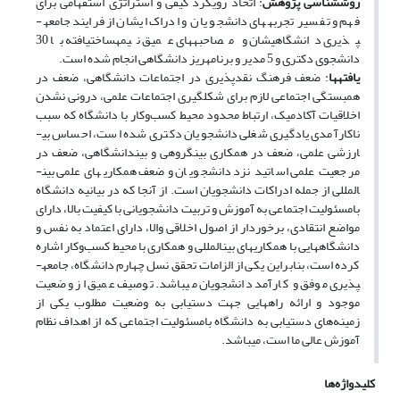
روش­شناسی پژوهش
: اتخاذ رویکرد کیفی و استراتژی استفهامی برای
فهم و تفسیر تجربه­های دانشجویان و ادراک ایشان از فرایند جامعه­
پذیری دانشگاهی­شان و مصاحبه­های عمیق نیمه­ساخت­یافته با 30
دانشجوی دکتری و 5 مدیر و برنامه­ریز دانشگاهی انجام شده است.
یافته­ها
: ضعف فرهنگ نقدپذیری در اجتماعات دانشگاهی، ضعف در
همبستگی اجتماعی لازم برای شکل­گیری اجتماعات علمی، درونی نشدن
اخلاقیات آکادمیک، ارتباط محدود محیط کسب‌وکار با دانشگاه که سبب
ناکارآمدی یادگیری شغلی دانشجویان دکتری شده است، احساس بی­
ارزشی علمی، ضعف در همکاری بین­گروهی و بین­دانشگاهی، ضعف در
مرجعیت علمی اساتید نزد دانشجویان و ضعف همکاری­های علمی بین­
المللی از جمله ادراکات دانشجویان است. از آنجا که در بیانیه دانشگاه
با­مسئولیت اجتماعی به آموزش و تربیت دانشجویانی با کیفیت بالا، دارای
مواضع انتقادی، برخوردار از اصول اخلاقی والا، دارای اعتماد به نفس و
دانشگاه­هایی با همکاری­های بین­المللی و همکاری با محیط کسب‌وکار اشاره
کرده است، بنابراین یکی از الزامات تحقق نسل چهارم دانشگاه، جامعه­
پذیری موفق و کارآمد دانشجویان می­باشد. توصیف عمیق از وضعیت
موجود و ارائه راه­هایی جهت دستیابی به وضعیت مطلوب یکی از
زمینه‌های دستیابی به دانشگاه با­­­مسئولیت اجتماعی که از اهداف نظام
آموزش عالی ما است، می­باشد.
کلیدواژه‌ها