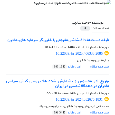
نویسنده =
وحید شالچی
تعداد مقالات:
3
طبقه مستضعف: اغتشاشی مفهومی یا تلفیق گر سرمایه های نمادین
دوره 32، شماره 2، اسفند 1404، صفحه
171-183
10.22059/jsr.2025.406335.2086
بهاره ناجی، وحید شالچی
مشاهده مقاله
اصل مقاله
883.16 K
توزیع امر محسوس و ناشمارش شده ها: بررسی کنش سیاسی
مادران در دهه60 شمسی در ایران
دوره 30، شماره 2، بهمن 1402، صفحه
203-227
10.22059/jsr.2024.352676.1831
محمد تقی کرمی قهی، وحید شالچی، سارا یوسفی خواه
مشاهده مقاله
اصل مقاله
691.34 K