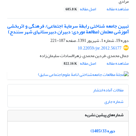
مرادی
مشاهده مقاله
اصل مقاله
685.8 K
تبیین جامعه ‏شناختی رابطة سرمایة اجتماعی/ فرهنگی و اثربخشی
آموزشی معلمان (مطالعة موردی: دبیران دبیرستان‏های شهر سنندج)
دوره 19، شماره 1، شهریور 1391، صفحه
187-221
10.22059/jsr.2012.56177
جمال محمدی، فردین محمدی، زهراالسادات سلیمان زاده
مشاهده مقاله
اصل مقاله
822.16 K
مقالات آماده انتشار
شماره جاری
شماره‌های پیشین نشریه
دوره 33 (1405)